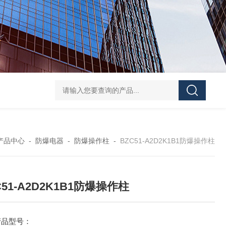
防水防腐检修插座箱
4回路带漏电防爆照明配电箱
IP6
产品中心
-
防爆电器
-
防爆操作柱
-
BZC51-A2D2K1B1防爆操作柱
C51-A2D2K1B1防爆操作柱
产品型号：