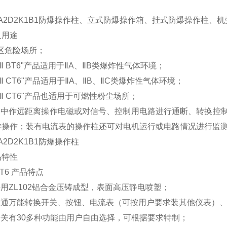
1-A2D2K1B1防爆操作柱、立式防爆操作箱、挂式防爆操作柱
及用途
区危险场所；
Ⅱ
BT6"
产品适用于
Ⅱ
A
、
Ⅱ
B
类爆炸性气体环境；
Ⅱ
CT6"
产品适用于
Ⅱ
A
、
Ⅱ
B
、
Ⅱ
C
类爆炸性气体环境；
Ⅱ
CT6"
产品也适用于可燃性粉尘场所；
路中作远距离操作电磁或对信号、控制用电路进行通断、转换控
转操作；装有电流表的操作柱还可对电机运行或电路情况进行监
A2D2K1B1
防爆操作柱
品特性
T6
产品特点
采用
ZL102
铝合金压铸成型，表面高压静电喷塑；
普通万能转换开关、按钮、电流表（可按用户要求装其他仪表）
开关有
30
多种功能由用户自由选择，可根据要求特制；