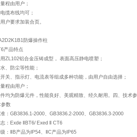
表量程由用户；
或电缆布线均可；
据用户要求加装合页。
-A2D2K1B1防爆操作柱
6
产品特点
采用
ZL102
铝合金压铸成型，
表面高压静电喷塑；
防水、防尘等性能；
、开关、指示灯、电流表等组成多种功能，由用户自由选择；
表量程由用户；
元件均为防爆元件，性能良好、美观精致、经久耐用。
四、技术
术参数
标准：
GB3836.1-2000
、
GB3836.2-2000
、
GB3836.3-2000
标志：
Exde
Ⅱ
BT6/ Exed
Ⅱ
CT6
等级：
Ⅱ
B
产品为
IP54
、
Ⅱ
C
产品为
IP65