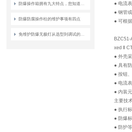
●
电流
防爆操作箱拥有九大特点，您知道几点？
●
钢管
防爆防腐操作柱的维护事项有四点
●
可根
免维护防爆无极灯从选型到调试的标准化操作
BZC51
xed
Ⅱ
CT
●
外壳
●
具有
●
按钮
●
电流
●
内装
主要技
●
执行
●
防爆
●
防护