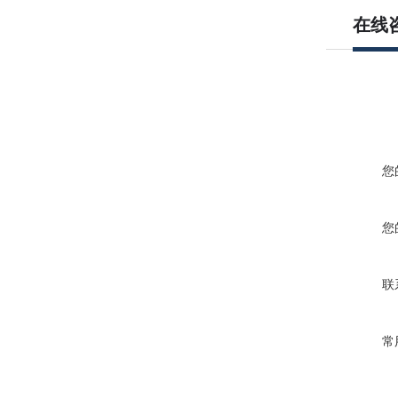
在线
您
您
联
常