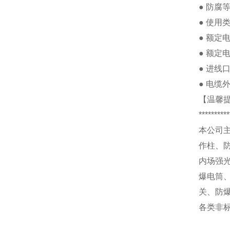
●
防腐
●
使用
●
额定
●
额定
●
进线
●
电缆
【温馨
**********
本公司
作柱、
内场强
爆电筒
关、防
各类非