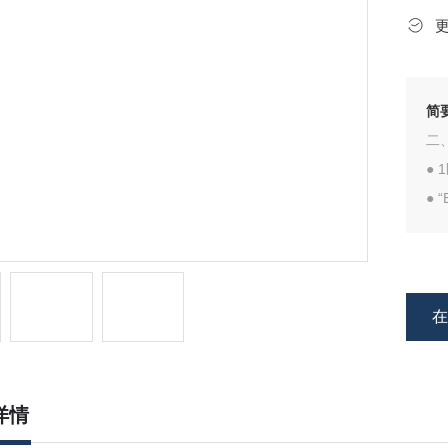
简
二
●
● 
● 
● 
详情