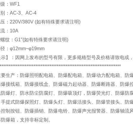
等级：
WF1
类别：
AC-3
、
AC-4
电压：
220V/380V (
如有特殊要求请注明
)
电流：
10A
口螺纹：
G1″(
如有特殊要求请注明
)
外径：
φ12mm~φ19mm
提示】：
因网上发布的型号有限，更多规格型号及价格请致电
或
********************************************************************
主要生产：
防爆照明配电箱、防爆配电箱、防爆动力配电箱、防
防爆接线箱、防爆接线盒、防爆磁力起动器、防爆断路器、防爆
光防爆灯、防水防尘防腐灯、防爆吸顶灯，防爆荧光灯、防爆防
、手提式防爆探照灯、防爆头灯、防爆活接头、防爆管接头、防
爆控制按钮、防爆插销、防爆电铃、防爆声光报警器、防爆轴流
标防爆箱，
支持非标定制
。