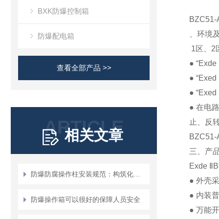
BXK防爆控制箱
BZC5
、环境
防爆配电箱
1
区、
2
● “Exde
查看全部产品 >>
● “Exed
● “Exed
●
在电
ARTICLE
止、反
相关文章
BZC51-
三、产
Exde
Ⅱ
B
防爆防腐操作柱安装规范：构筑化工安全的“物理防线”
●
外壳
●
内装
防爆操作箱可以很好的保障人员安全
●
万能