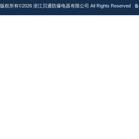
版权所有©2026 浙江贝通防爆电器有限公司 All Rights Reserved
备