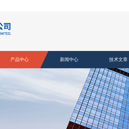
产品中心
新闻中心
技术文章