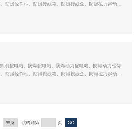
箱、防爆操作柱、防爆接线箱、防爆接线盒、防爆磁力起动
电缆盘、防爆灯、防爆泛光灯、防爆投光灯、内场强光防爆
防爆荧光灯、防爆防腐全塑荧光灯、防爆道路灯、防爆平台
接头
：防爆照明配电箱、防爆配电箱、防爆动力配电箱、防爆动力检修
箱、防爆操作柱、防爆接线箱、防爆接线盒、防爆磁力起动
电缆盘、防爆灯、防爆泛光灯、防爆投光灯、内场强光防爆
防爆荧光灯、防爆防腐全塑荧光灯、防爆道路灯、防爆平台
接头
末页
跳转到第
页