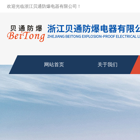
欢迎光临浙江贝通防爆电器有限公司！
网站首页
关于我们