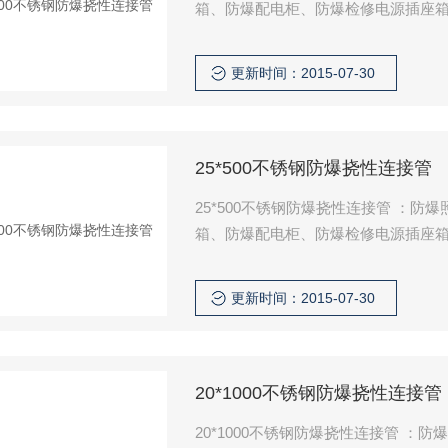
箱、防爆配电柜、防爆检修电源插座
器、防爆断路器、防爆控制箱、防爆
灯、防水防尘防腐灯、防爆吸顶灯，
更新时间：2015-07-30
灯、防爆头灯、防爆活接头、防爆管
25*500不锈钢防爆挠性连接管
25*500不锈钢防爆挠性连接管 ：
箱、防爆配电柜、防爆检修电源插座
器、防爆断路器、防爆控制箱、防爆
灯、防水防尘防腐灯、防爆吸顶灯，
更新时间：2015-07-30
灯、防爆头灯、防爆活接头、防爆管
20*1000不锈钢防爆挠性连接管
20*1000不锈钢防爆挠性连接管 