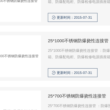
箱、防爆配电柜、防爆检修电源插座
器、防爆断路器、防爆控制箱、防爆
灯、防水防尘防腐灯、防爆吸顶灯，
更新时间：2015-07-31
灯、防爆头灯、防爆活接头、防爆管
25*1000不锈钢防爆挠性连接管
25*1000不锈钢防爆挠性连接管 
箱、防爆配电柜、防爆检修电源插座
器、防爆断路器、防爆控制箱、防爆
灯、防水防尘防腐灯、防爆吸顶灯，
更新时间：2015-07-31
灯、防爆头灯、防爆活接头、防爆管
25*700不锈钢防爆挠性连接管
25*700不锈钢防爆挠性连接管 ：