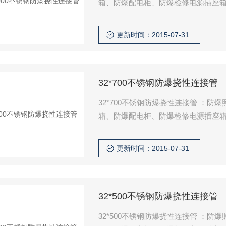
箱、防爆配电柜、防爆检修电源插座
器、防爆断路器、防爆控制箱、防爆
灯、防水防尘防腐灯、防爆吸顶灯，
更新时间：2015-07-31
灯、防爆头灯、防爆活接头、防爆管
32*700不锈钢防爆挠性连接管
32*700不锈钢防爆挠性连接管 ：
箱、防爆配电柜、防爆检修电源插座
器、防爆断路器、防爆控制箱、防爆
灯、防水防尘防腐灯、防爆吸顶灯，
更新时间：2015-07-31
灯、防爆头灯、防爆活接头、防爆管
32*500不锈钢防爆挠性连接管
32*500不锈钢防爆挠性连接管 ：