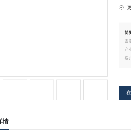
简
当
产
客
金
详情