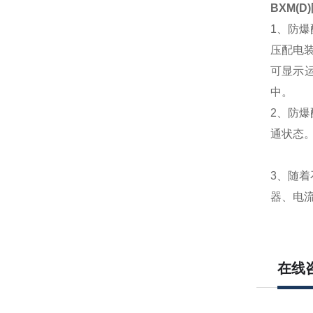
BXM(
1、防
压配电
可显示
中。
2、防
通状态
3、随
器、电
在线