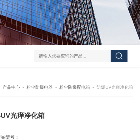
防水防腐检修插座箱
4回路带漏电防爆照明配电箱
IP6
-
产品中心
-
粉尘防爆电器
-
粉尘防爆配电箱
-
防爆UV光痒净化箱
UV光痒净化箱
产品型号：