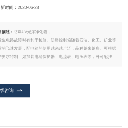
更新时间：
2020-06-28
要描述：
防爆UV光痒净化箱，
发生电路故障时有利于检修。防爆控制箱随着石油、化工、矿业等
业的飞速发展，配电箱的使用越来越广泛，品种越来越多。可根据
户要求特制，如加装电涌保护器、电流表、电压表等，外可配挂锁
属手柄。
在线咨询