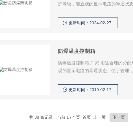
护等级，能直观的显示电路的导通状
更新时间：2024-02-27
防爆温度控制箱
防爆温度控制箱 厂家 用途合理的分
观的显示电路的导通状态。便于管理
更新时间：2019-02-17
共 38 条记录，当前 1 / 4 页 首页 上一页
下一页