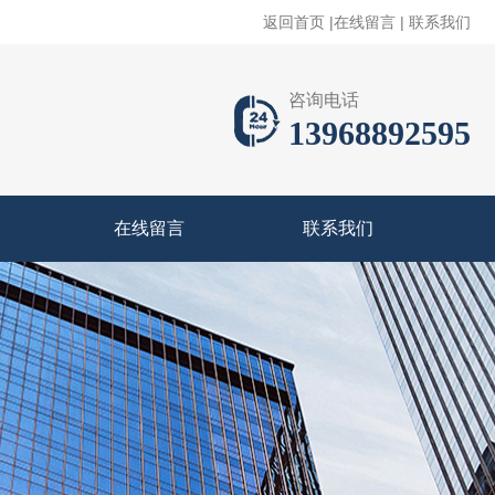
返回首页
|
在线留言
|
联系我们
咨询电话
13968892595
在线留言
联系我们