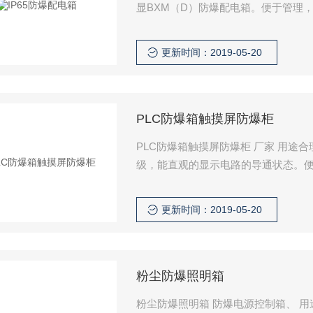
显BXM（D）防爆配电箱。便于管理
更新时间：2019-05-20
PLC防爆箱触摸屏防爆柜
PLC防爆箱触摸屏防爆柜 厂家 用
级，能直观的显示电路的导通状态。
更新时间：2019-05-20
粉尘防爆照明箱
粉尘防爆照明箱 防爆电源控制箱、 