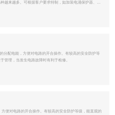
品种越来越多。可根据客户要求特制，如加装电涌保护器、电
柄。
理的分配电能，方便对电路的开合操作。有较高的安全防护等
便于管理，当发生电路故障时有利于检修。
电能，方便对电路的开合操作。有较高的安全防护等级，能直观的