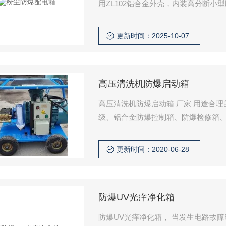
用ZL102铝合金外壳，内装高分断
路可以自由选择组合。4、具有过载短
缆布线均可。6、符合GB12476，IEC
更新时间：2025-10-07
高压清洗机防爆启动箱
高压清洗机防爆启动箱 厂家 用途合
级、铝合金防爆控制箱、防爆检修箱
更新时间：2020-06-28
防爆UV光痒净化箱
防爆UV光痒净化箱， 当发生电路故