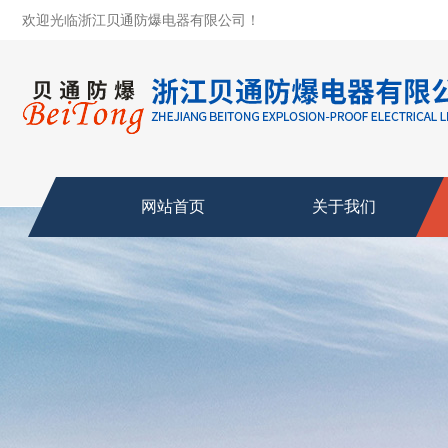
欢迎光临浙江贝通防爆电器有限公司！
网站首页
关于我们