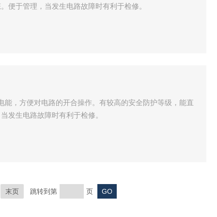
态。便于管理，当发生电路故障时有利于检修。
配电能，方便对电路的开合操作。有较高的安全防护等级，能直
，当发生电路故障时有利于检修。
末页
跳转到第
页