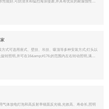
水性能好,可防浸水和猛烈海浪侵袭,并具有优良的耐腐蚀性
厂家
安装方式可选用座式、壁挂、吊挂、吸顶等多种安装方式;灯头以
6;旋转照明,并可在16&amp;#176;的范围内左右转动照明,满足
纹电缆引入口,可适应&Phi;8～14mm不同线径电缆引入;
合布局工程照明。