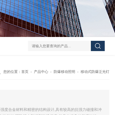
防水防腐检修插座箱
4回路带漏电防爆照明配电箱
IP6
您的位置：
首页
-
产品中心
-
防爆移动照明
-
移动式防爆泛光灯
强度合金材料和精密的结构设计,具有较高的抗强力碰撞和冲