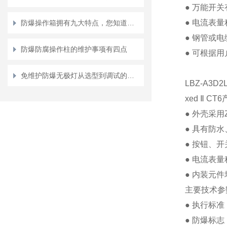
●
万能开关
●
电流表量
防爆操作箱拥有九大特点，您知道几点？
●
钢管或电
防爆防腐操作柱的维护事项有四点
●
可根据用
免维护防爆无极灯从选型到调试的标准化操作
LBZ-A3D
xed
Ⅱ
CT6
●
外壳采用
●
具有防水
●
按钮、开
●
电流表量
●
内装元件
主要技术参
●
执行标准
●
防爆标志