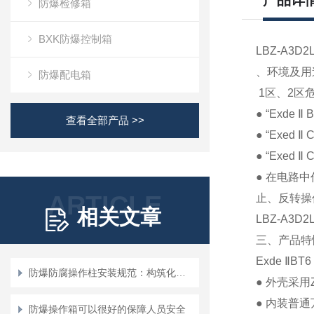
产品详
防爆检修箱
BXK防爆控制箱
LBZ-A
、环境及用
防爆配电箱
1
区、
2
区
● “Exde
Ⅱ
B
查看全部产品 >>
● “Exed
Ⅱ
C
● “Exed
Ⅱ
C
●
在电路中
ARTICLE
止、反转操
相关文章
LBZ-A3D2
三、产品特
Exde
Ⅱ
BT6
防爆防腐操作柱安装规范：构筑化工安全的“物理防线”
●
外壳采用
●
内装普通
防爆操作箱可以很好的保障人员安全