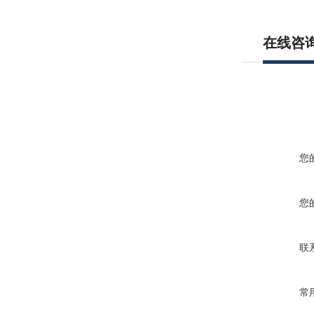
在线咨
您
您
联
常