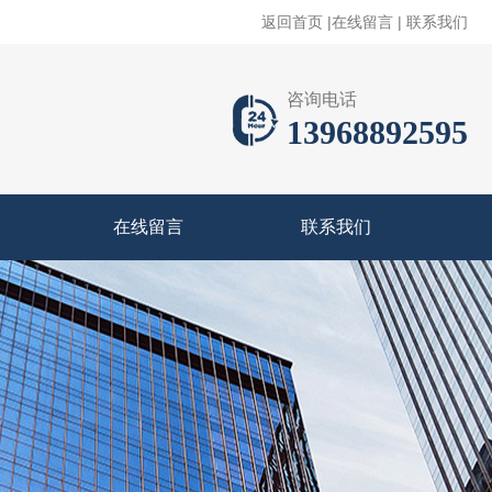
返回首页
|
在线留言
|
联系我们
咨询电话
13968892595
在线留言
联系我们