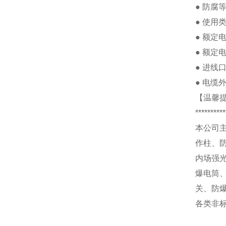
●
防腐
●
使用
●
额定
●
额定
●
进线
●
电缆
【温馨
**********
本公司
作柱、
内场强
爆电筒
关、防
各类非