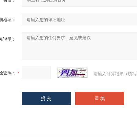
省份：
细地址：
充说明：
验证码：
请输入计算结果（填写