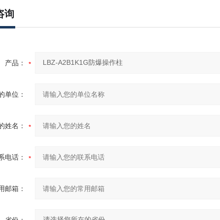
咨询
产品：
的单位：
的姓名：
系电话：
用邮箱：