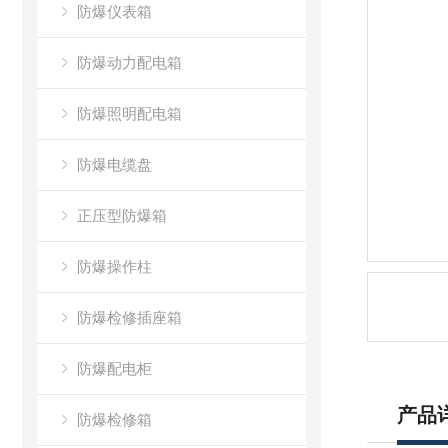
防爆仪表箱
防爆动力配电箱
防爆照明配电箱
防爆电缆盘
正压型防爆箱
防爆操作柱
防爆检修插座箱
防爆配电柜
产品
防爆检修箱