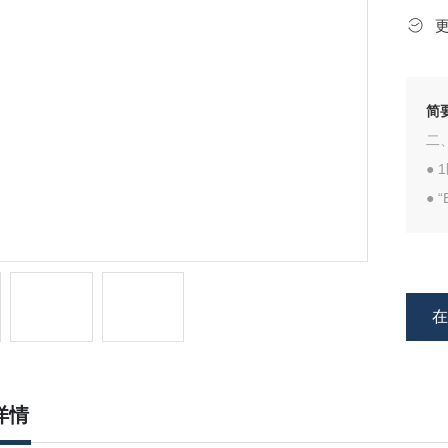
简
二
●
● 
● 
● 
详情