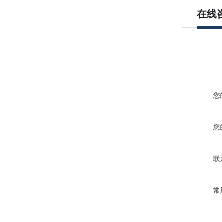
在线
您
您
联
常