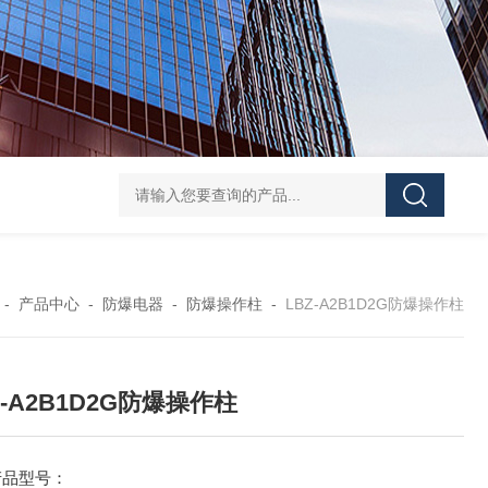
防水防腐检修插座箱
4回路带漏电防爆照明配电箱
IP6
-
产品中心
-
防爆电器
-
防爆操作柱
-
LBZ-A2B1D2G防爆操作柱
Z-A2B1D2G防爆操作柱
产品型号：