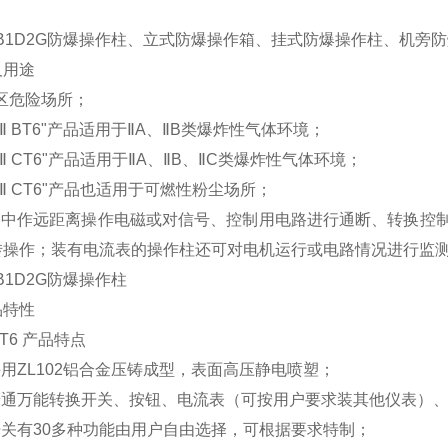
A2B1D2G防爆操作柱、立式防爆操作箱、挂式防爆操作柱、机旁
及用途
区危险场所；
Ⅱ
BT6"
产品适用于
Ⅱ
A
、
Ⅱ
B
类爆炸性气体环境；
Ⅱ
CT6"
产品适用于
Ⅱ
A
、
Ⅱ
B
、
Ⅱ
C
类爆炸性气体环境；
Ⅱ
CT6"
产品也适用于可燃性粉尘场所；
路中作远距离操作电磁或对信号、控制用电路进行通断、转换控
转操作；装有电流表的操作柱还可对电机运行或电路情况进行监
B1D2G
防爆操作柱
品特性
T6
产品特点
采用
ZL102
铝合金压铸成型，表面高压静电喷塑；
普通万能转换开关、按钮、电流表（可按用户要求装其他仪表）
开关有
30
多种功能由用户自由选择，可根据要求特制；