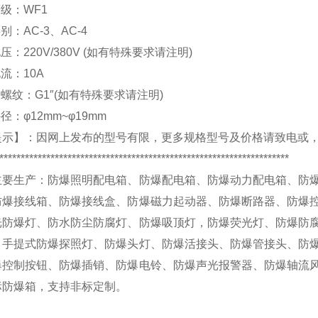
等级：
WF1
类别：
AC-3
、
AC-4
电压：
220V/380V (
如有特殊要求请注明
)
电流：
10A
口螺纹：
G1″(
如有特殊要求请注明
)
外径：
φ12mm~φ19mm
提示】：
因网上发布的型号有限，更多规格型号及价格请致电
或
********************************************************************
主要生产：
防爆照明配电箱、防爆配电箱、防爆动力配电箱、防
防爆接线箱、防爆接线盒、防爆磁力起动器、防爆断路器、防爆
光防爆灯、防水防尘防腐灯、防爆吸顶灯，防爆荧光灯、防爆防
、手提式防爆探照灯、防爆头灯、防爆活接头、防爆管接头、防
爆控制按钮、防爆插销、防爆电铃、防爆声光报警器、防爆轴流
标防爆箱，
支持非标定制
。