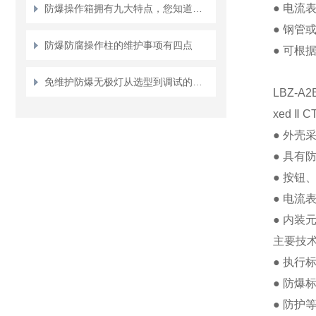
●
电流
防爆操作箱拥有九大特点，您知道几点？
●
钢管
防爆防腐操作柱的维护事项有四点
●
可根
免维护防爆无极灯从选型到调试的标准化操作
LBZ-A
xed
Ⅱ
CT
●
外壳
●
具有
●
按钮
●
电流
●
内装
主要技
●
执行
●
防爆
●
防护