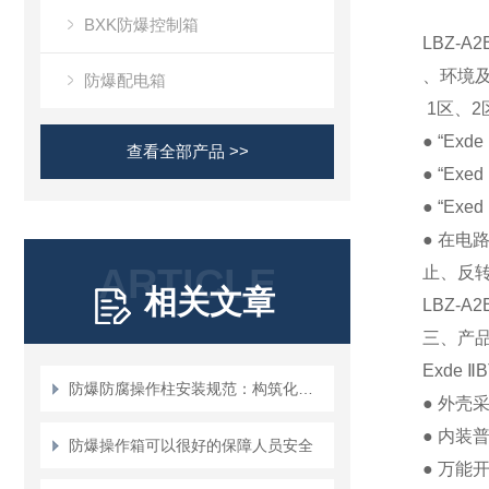
BXK防爆控制箱
LBZ-
、环境
防爆配电箱
1
区、
2
● “Exde
查看全部产品 >>
● “Exed
● “Exed
●
在电
ARTICLE
止、反
相关文章
LBZ-A2
三、产
Exde
Ⅱ
B
防爆防腐操作柱安装规范：构筑化工安全的“物理防线”
●
外壳
●
内装
防爆操作箱可以很好的保障人员安全
●
万能