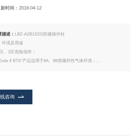
更新时间：
2018-04-12
要描述：
LBZ-A2B1D2G防爆操作柱
、环境及用途
 1区、2区危险场所；
“Exde Ⅱ BT6“产品适用于ⅡA、ⅡB类爆炸性气体环境；
“Exed Ⅱ CT6“产品适用于ⅡA、ⅡB、ⅡC类爆炸性气体环境；
“Exed Ⅱ CT6“产品也适用于可燃性粉尘场所；
在线咨询