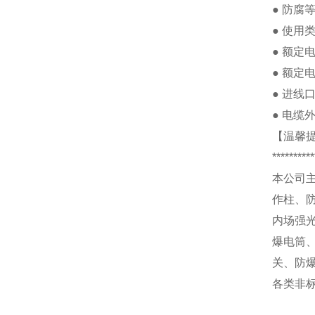
●
防腐
●
使用
●
额定
●
额定
●
进线
●
电缆
【温馨
**********
本公司
作柱、
内场强
爆电筒
关、防
各类非