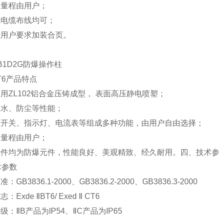
表量程由用户；
或电缆布线均可；
据用户要求加装合页。
2B1D2G防爆操作柱
6
产品特点
采用
ZL102
铝合金压铸成型，
表面高压静电喷塑；
防水、防尘等性能；
、开关、指示灯、电流表等组成多种功能，由用户自由选择；
表量程由用户；
元件均为防爆元件，性能良好、美观精致、经久耐用。
四、技术
术参数
标准：
GB3836.1-2000
、
GB3836.2-2000
、
GB3836.3-2000
标志：
Exde
Ⅱ
BT6/ Exed
Ⅱ
CT6
等级：
Ⅱ
B
产品为
IP54
、
Ⅱ
C
产品为
IP65