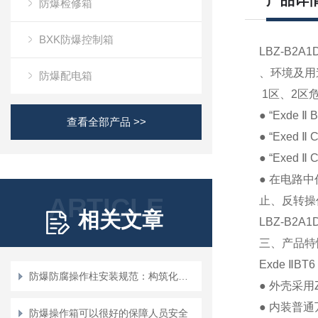
产品详
防爆检修箱
BXK防爆控制箱
LBZ-B
、环境及用
防爆配电箱
1
区、
2
区
● “Exde
Ⅱ
B
查看全部产品 >>
● “Exed
Ⅱ
C
● “Exed
Ⅱ
C
●
在电路中
ARTICLE
止、反转操
相关文章
LBZ-B2A1
三、产品特
Exde
Ⅱ
BT6
防爆防腐操作柱安装规范：构筑化工安全的“物理防线”
●
外壳采用
●
内装普通
防爆操作箱可以很好的保障人员安全