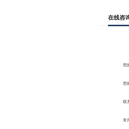
在线咨
您
您
联
常