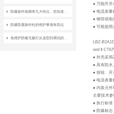
●
万能开关
●
电流表量
防爆操作箱拥有九大特点，您知道几点？
●
钢管或电
防爆防腐操作柱的维护事项有四点
●
可根据用
免维护防爆无极灯从选型到调试的标准化操作
LBZ-B2A
xed
Ⅱ
CT6
●
外壳采用
●
具有防水
●
按钮、开
●
电流表量
●
内装元件
主要技术参
●
执行标准
●
防爆标志