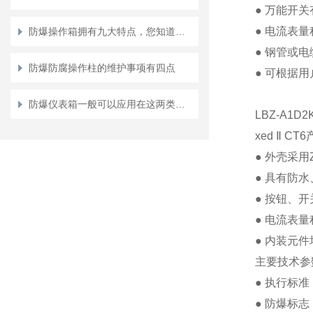
●
万能开关
●
电流表量
防爆操作箱拥有九大特点，您知道几点？
●
钢管或电
防爆防腐操作柱的维护事项有四点
●
可根据用
防爆仪表箱一般可以应用在这两类爆炸危险场所
LBZ-A1D
xed
Ⅱ
CT6
●
外壳采用
●
具有防水
●
按钮、开
●
电流表量
●
内装元件
主要技术参
●
执行标准
●
防爆标志