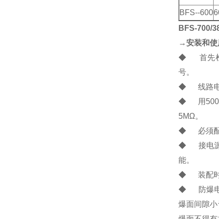
BFS--600
6
BFS-700/3
→安装和使
◆ 首先检
号。
◆ 线路电
◆ 用50
5MΩ。
◆ 必须配
◆ 接电源
能。
◆ 装配时
◆ 防爆电
爆面间隙小
爆面不得有