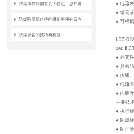
●
电流
防爆操作箱拥有九大特点，您知道几点？
●
钢管
防爆防腐操作柱的维护事项有四点
●
可根
防爆设备的技巧与检修
LBZ-B
xed
Ⅱ
CT
●
外壳
●
具有
●
按钮
●
电流
●
内装
主要技
●
执行
●
防爆
●
防护