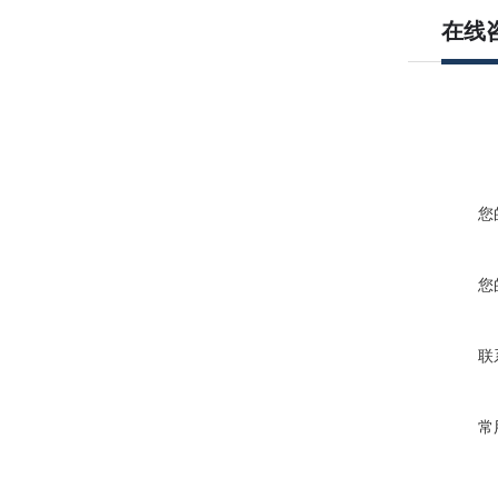
在线
您
您
联
常