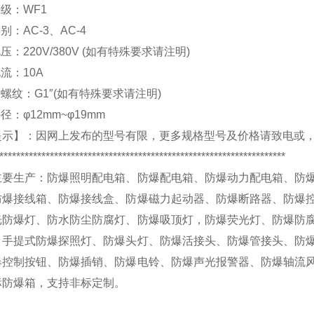
等级：
WF1
类别：
AC-3
、
AC-4
电压：
220V/380V (
如有特殊要求请注明
)
电流：
10A
口螺纹：
G1″(
如有特殊要求请注明
)
外径：
φ12mm~φ19mm
提示】：
因网上发布的型号有限，更多规格型号及价格请致电
或
********************************************************************
主要生产：
防爆照明配电箱、防爆配电箱、防爆动力配电箱、防
防爆接线箱、防爆接线盒、防爆磁力起动器、防爆断路器、防爆
光防爆灯、防水防尘防腐灯、防爆吸顶灯，防爆荧光灯、防爆防
、手提式防爆探照灯、防爆头灯、防爆活接头、防爆管接头、防
爆控制按钮、防爆插销、防爆电铃、防爆声光报警器、防爆轴流
标防爆箱，
支持非标定制
。