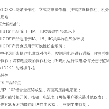
B2A1D2K2L防爆操作柱、立式防爆操作箱、挂式防爆操作柱、
及用途
区危险场所；
Ⅱ
BT6"
产品适用于
Ⅱ
A
、
Ⅱ
B
类爆炸性气体环境；
Ⅱ
CT6"
产品适用于
Ⅱ
A
、
Ⅱ
B
、
Ⅱ
C
类爆炸性气体环境；
Ⅱ
CT6"
产品也适用于可燃性粉尘场所；
路中作远距离操作电磁或对信号、控制用电路进行通断、转换控
转操作；装有电流表的操作柱还可对电机运行或电路情况进行监
A1D2K2L
防爆操作柱
品特性
T6
产品特点
采用
ZL102
铝合金压铸成型，表面高压静电喷塑；
普通万能转换开关、按钮、电流表（可按用户要求装其他仪表）
开关有
30
多种功能由用户自由选择，可根据要求特制；