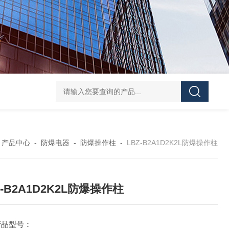
防水防腐检修插座箱
4回路带漏电防爆照明配电箱
IP6
-
产品中心
-
防爆电器
-
防爆操作柱
-
LBZ-B2A1D2K2L防爆操作柱
Z-B2A1D2K2L防爆操作柱
产品型号：