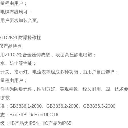
表量程由用户；
或电缆布线均可；
据用户要求加装合页。
2A1D2K2L防爆操作柱
6
产品特点
采用
ZL102
铝合金压铸成型，
表面高压静电喷塑；
防水、防尘等性能；
、开关、指示灯、电流表等组成多种功能，由用户自由选择；
表量程由用户；
元件均为防爆元件，性能良好、美观精致、经久耐用。
四、技术
术参数
标准：
GB3836.1-2000
、
GB3836.2-2000
、
GB3836.3-2000
标志：
Exde
Ⅱ
BT6/ Exed
Ⅱ
CT6
等级：
Ⅱ
B
产品为
IP54
、
Ⅱ
C
产品为
IP65