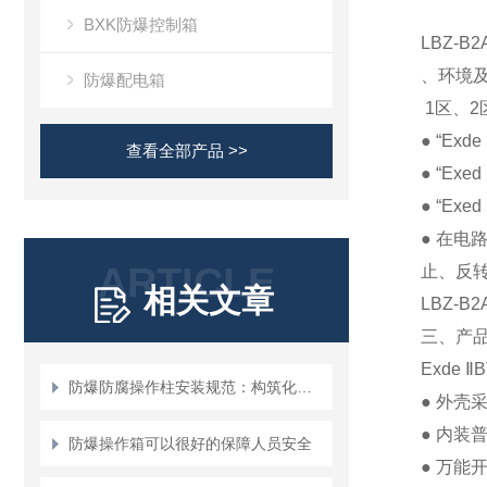
BXK防爆控制箱
LBZ-
、环境
防爆配电箱
1
区、
2
● “Exde
查看全部产品 >>
● “Exed
● “Exed
●
在电
ARTICLE
止、反
相关文章
LBZ-B2
三、产
Exde
Ⅱ
B
防爆防腐操作柱安装规范：构筑化工安全的“物理防线”
●
外壳
●
内装
防爆操作箱可以很好的保障人员安全
●
万能