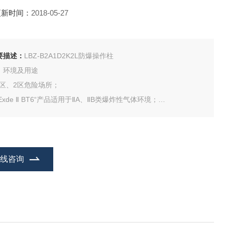
更新时间：
2018-05-27
要描述：
LBZ-B2A1D2K2L防爆操作柱
、环境及用途
 1区、2区危险场所；
“Exde Ⅱ BT6“产品适用于ⅡA、ⅡB类爆炸性气体环境；
“Exed Ⅱ CT6“产品适用于ⅡA、ⅡB、ⅡC类爆炸性气体环境；
“Exed Ⅱ CT6“产品也适用于可燃性粉尘场所；
在线咨询