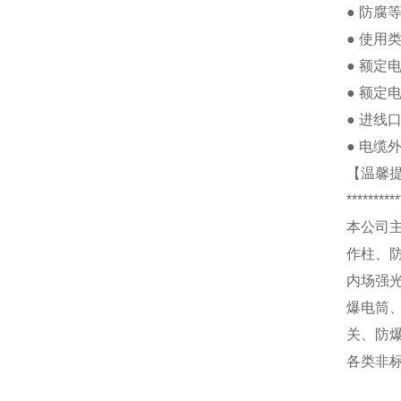
●
防腐
●
使用
●
额定
●
额定
●
进线
●
电缆
【温馨
**********
本公司
作柱、
内场强
爆电筒
关、防
各类非