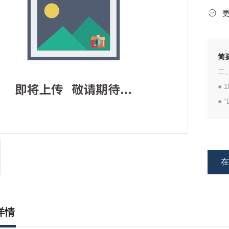
简
二
●
● 
● 
● 
详情