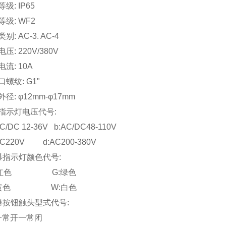
级: IP65
级: WF2
: AC-3. AC-4
: 220V/380V
流: 10A
螺纹: G1"
径: φ12mm-φ17mm
指示灯电压代号:
C 12-36V b:AC/DC48-110V
20V d:AC200-380V
爆指示灯颜色代号:
红色 G:绿色
黄色 W:白色
爆按钮触头型式代号:
一常开一常闭