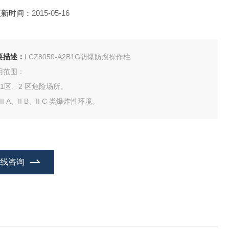
更新时间：
2015-05-16
要描述：
LCZ8050-A2B1G防爆防腐操作柱
用范围：
、1区、2 区危险场所。
II A、II B、II C 类爆炸性环境。
在线咨询