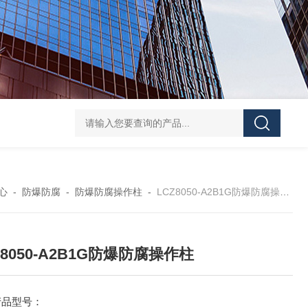
防水防腐检修插座箱
4回路带漏电防爆照明配电箱
IP6
心
-
防爆防腐
-
防爆防腐操作柱
-
LCZ8050-A2B1G防爆防腐操作柱
Z8050-A2B1G防爆防腐操作柱
产品型号：