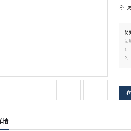
简
适
1
2、
详情