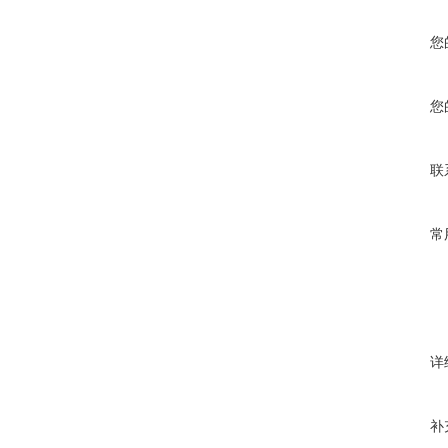
您
您
联
常
详
补