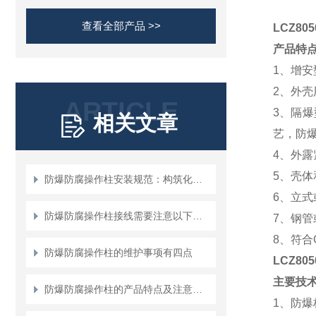
查看全部产品 >>
LCZ8
产品特
1
、增安
2
、外壳
ARTICLE
3
、隔爆
相关文章
艺，防爆
4
、外露
5
、壳体
防爆防腐操作柱安装规范：构筑化工安全的“物理防线”
6
、立式
防爆防腐操作柱接线需要注意以下地方！
7
、钢管
8
、符合G
防爆防腐操作柱的维护事项有四点
LCZ80
主要技
防爆防腐操作柱的产品特点及注意事项说明
1
、防爆标志