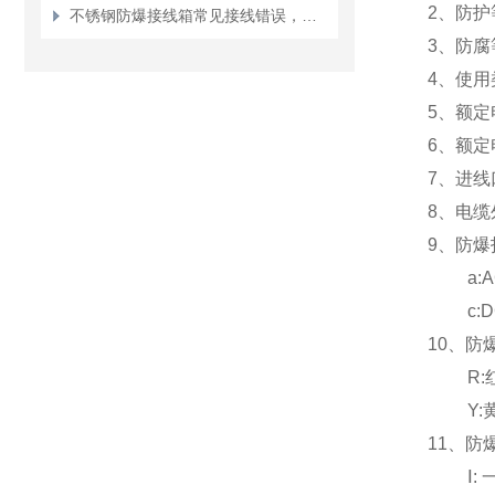
2
、防护等
不锈钢防爆接线箱常见接线错误，这3种最危险
3
、防腐等
4
、使用类别
5
、额定电压
6
、额定电
7
、进线口
8
、电缆外
9、防爆
a:AC/D
c:DC2
10
、防
R:
Y:
11
、防
Ⅰ: