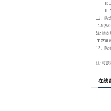
Ⅱ:
Ⅲ:
12
、防
1.5
级/0.
注: 接
要求请
13
、防爆电
300V 
注: 可
在线