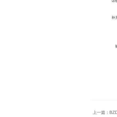
详
补
上一篇：
BZ