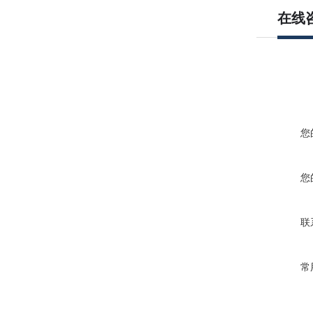
在线
您
您
联
常