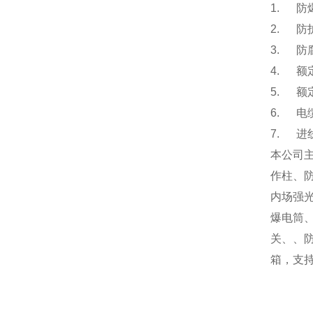
1.
防爆
2.
防护
3.
防腐
4.
额定
5.
额定
6.
电缆
7.
进线
本公司
作柱、
内场强
爆电筒
关、、
箱，
支