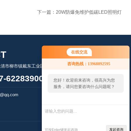
下一篇：
20W防爆免维护低碳LED照明灯
T
在线交流
咨询热线：13968892595
乐清市柳市镇戴东工业区
-62283900
您好！欢迎前来咨询，很高兴为您
服务，请问您要咨询什么问题呢？
扫码微信联系
7@qq.com
技术支持：
环保在线
管理登陆
发起咨询
可按Enter键发起咨询