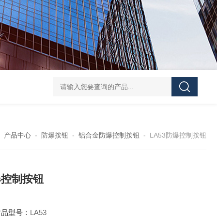
防水防腐检修插座箱
4回路带漏电防爆照明配电箱
IP6
-
产品中心
-
防爆按钮
-
铝合金防爆控制按钮
-
LA53防爆控制按钮
爆控制按钮
产品型号：
LA53