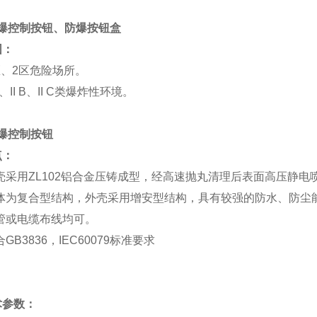
防爆控制按钮、防爆按钮盒
围：
、2区危险场所。
、II B、II C类爆炸性环境。
爆控制按钮
点：
壳采用ZL102铝合金压铸成型，经高速抛丸清理后表面高压静电
体为复合型结构，外壳采用增安型结构，具有较强的防水、防尘
管或电缆布线均可。
GB3836，IEC60079标准要求
术参数：