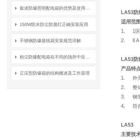
叙述防爆照明配电箱的优势及使用方法
LA53
适用范
150W防水防尘防腐灯正确安装应用
1. 1
区
2. II A
不锈钢防爆接线箱安装规范详解
粉尘防爆配电箱在不同的场所中应该如何使用？
LA53
防
产品特
正压型防爆箱的结构概述及工作原理
1.
外
2.
整
3.
钢
4.
符合
LA53
主要技