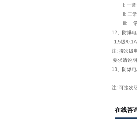
Ⅰ:
一常
Ⅱ:
二
Ⅲ:
二
12
、防爆电
1.5
级/0.1A
注: 接次
要求请说
13
、防爆电压表
300V 4
注: 可接次
在线咨