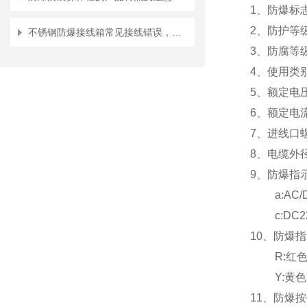
1
、防爆标志: 
2
、防护等级:
不锈钢防爆接线箱常见接线错误，这3种最危险
3
、防腐等级:
4
、使用类别: 
5
、额定电压: 
6
、额定电流:
7
、进线口螺纹
8
、电缆外径:
9、防爆指
a:AC/DC 
c:DC22
10
、防爆指
R:
红
Y:
黄
11
、防爆按