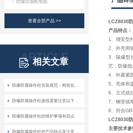
产品详
防爆防腐配电箱
查看全部产品 >>
LCZ803
产品特点：
1
、增安型外
2
、外壳用
ARTICLE
3
、隔爆型
相关文章
艺，防爆指示
4
、外露紧
5
、壳体和
防爆防腐操作柱安装规范：构筑化工安全的“物理防线”
6
、立式或
防爆防腐操作柱接线需要注意以下地方！
7
、钢管或
8
、符合GB3
防爆防腐操作柱的维护事项有四点
LCZ803
主要技术参
防爆防腐操作柱的产品特点及注意事项说明