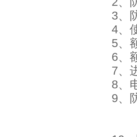
2
、防
3
、防
4
、使
5
、额
6
、额
7
、进
8
、电
9、
a:A
c: