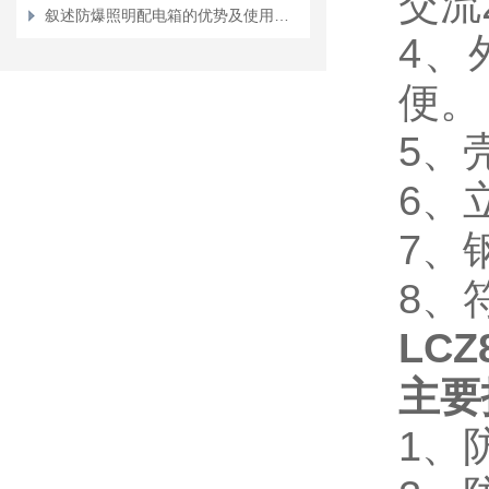
交流2
叙述防爆照明配电箱的优势及使用方法
4
、
便。
5
、
6
、
7
、
8
、符
LC
主要
1
、防