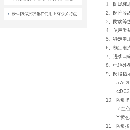
1
、防爆标志: 
2
、防护等级:
粉尘防爆接线箱在使用上有众多特点
3
、防腐等级:
4
、使用类别: 
5
、额定电压: 
6
、额定电流:
7
、进线口螺纹
8
、电缆外径:
9、防爆指
a:AC/DC 
c:DC22
10
、防爆指
R:
红
Y:
黄
11
、防爆按