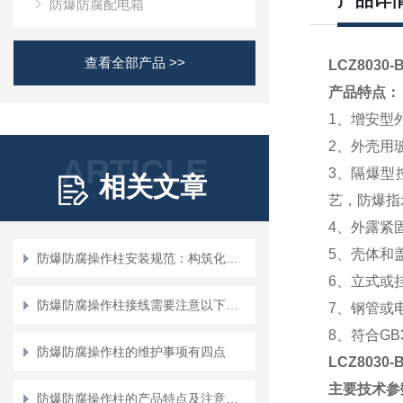
产品详
防爆防腐配电箱
查看全部产品 >>
LCZ803
产品特点：
1
、增安型外
2
、外壳用
ARTICLE
3
、隔爆型
相关文章
艺，防爆指示
4
、外露紧
5
、壳体和
防爆防腐操作柱安装规范：构筑化工安全的“物理防线”
6
、立式或
防爆防腐操作柱接线需要注意以下地方！
7
、钢管或
8
、符合GB3
防爆防腐操作柱的维护事项有四点
LCZ8030
主要技术参
防爆防腐操作柱的产品特点及注意事项说明