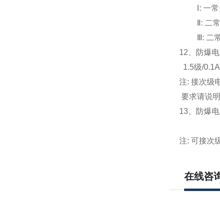
Ⅰ:
一常
Ⅱ:
二
Ⅲ:
二
12
、防爆电
1.5
级/0.1A
注: 接次
要求请说
13
、防爆电压表
300V 4
注: 可接次
在线咨