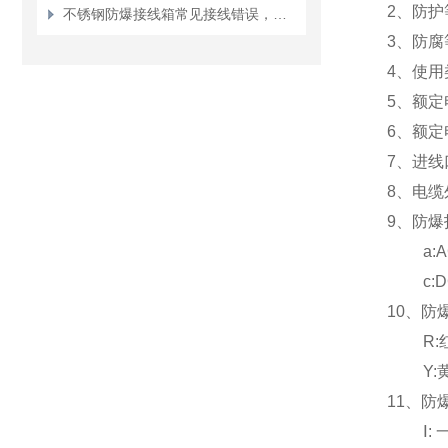
2
、防护等
不锈钢防爆接线箱常见接线错误，这3种最危险
3
、防腐等
4
、使用类别
5
、额定电压
6
、额定电
7
、进线口
8
、电缆外
9、防爆
a:AC/D
c:DC2
10
、防
R:
Y:
11
、防
Ⅰ: