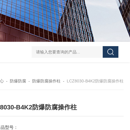
防水防腐检修插座箱
4回路带漏电防爆照明配电箱
IP6
心
-
防爆防腐
-
防爆防腐操作柱
-
LCZ8030-B4K2防爆防腐操作柱
Z8030-B4K2防爆防腐操作柱
产品型号：