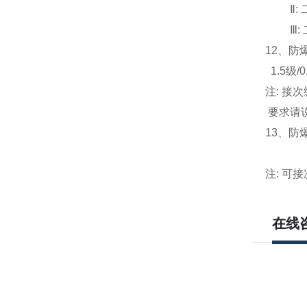
Ⅱ:
Ⅲ:
12
、防
1.5
级/0.
注: 接
要求请
13
、防爆电
300V 
注: 可
在线