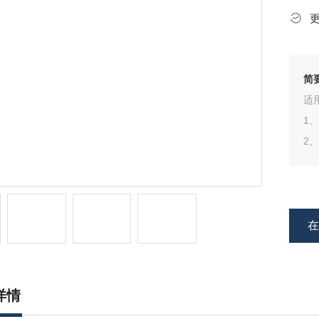
简
适
1
2、
详情