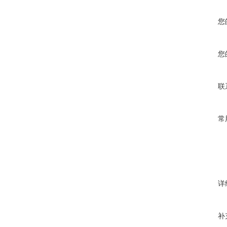
您
您
联
常
详
补