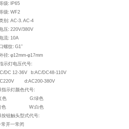
级: IP65
级: WF2
: AC-3. AC-4
: 220V/380V
流: 10A
螺纹: G1"
径: φ12mm-φ17mm
指示灯电压代号:
C 12-36V b:AC/DC48-110V
20V d:AC200-380V
爆指示灯颜色代号:
红色 G:绿色
黄色 W:白色
爆按钮触头型式代号:
一常开一常闭