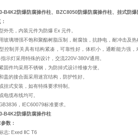
030-B4K2防爆防腐操作柱、BZC8050防爆防腐操作柱、挂式防
点：
型外壳，内装元件为防爆 Ex 元件。
用玻璃增强不饱和聚酯树脂压制，耐腐蚀，抗静电，耐冲击及热
型控制开关具有结构紧凑，可靠性好，体积小，通断能力强，
指示灯采用特殊的设计，交流220V-380V通用。
紧固件均采用不锈钢，为防掉式设计维修方便。
和盖的接合面采用迷宫结构，防护性好。
或挂式安装，如有特殊要求特制。
或电缆布线均可。
B3836，IEC60079标准要求。
30-B4K2防爆防腐操作柱
术参数：
: Exed ⅡC T6