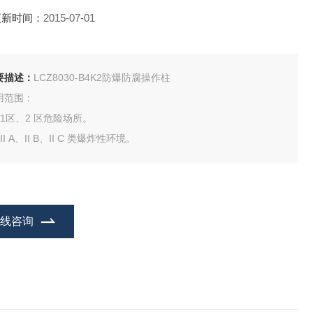
更新时间：
2015-07-01
要描述：
LCZ8030-B4K2防爆防腐操作柱
用范围：
、1区、2 区危险场所。
II A、II B、II C 类爆炸性环境。
在线咨询