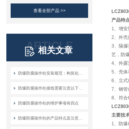
查看全部产品 >>
LCZ8
产品特
1
、增安
2
、外壳
ARTICLE
3
、隔爆
相关文章
艺，防爆
4
、外露
5
、壳体
防爆防腐操作柱安装规范：构筑化工安全的“物理防线”
6
、立式
防爆防腐操作柱接线需要注意以下地方！
7
、钢管
8
、符合G
防爆防腐操作柱的维护事项有四点
LCZ80
主要技
防爆防腐操作柱的产品特点及注意事项说明
1
、防爆标志