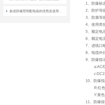
1
、防爆标志: 
2
、防护等级:
叙述防爆照明配电箱的优势及使用方法
3
、防腐等级:
4
、使用类别: 
5
、额定电压: 
6
、额定电流:
7
、进线口螺纹
8
、电缆外径:
9、防爆指
a:AC/DC 
c:DC22
10
、防爆指
R:
红
Y:
黄
11
、防爆按