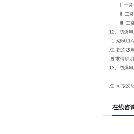
Ⅰ:
一常
Ⅱ:
二
Ⅲ:
二
12
、防爆电
1.5
级/0.1A
注: 接次
要求请说
13
、防爆电压表
300V 4
注: 可接次
在线咨