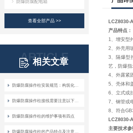
产品详
防爆防腐配电箱
查看全部产品 >>
LCZ803
产品特点：
1
、增安型外
2
、外壳用
ARTICLE
3
、隔爆型
相关文章
艺，防爆指示
4
、外露紧
5
、壳体和
防爆防腐操作柱安装规范：构筑化工安全的“物理防线”
6
、立式或
防爆防腐操作柱接线需要注意以下地方！
7
、钢管或
8
、符合GB3
防爆防腐操作柱的维护事项有四点
LCZ8030
主要技术参
防爆防腐操作柱的产品特点及注意事项说明