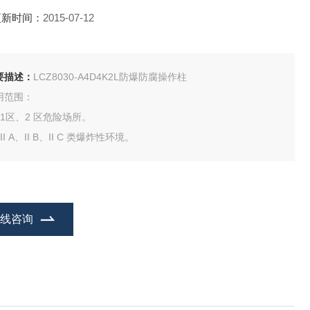
更新时间：
2015-07-12
要描述：
LCZ8030-A4D4K2L防爆防腐操作柱
用范围：
、1区、2 区危险场所。
II A、II B、II C 类爆炸性环境。
在线咨询