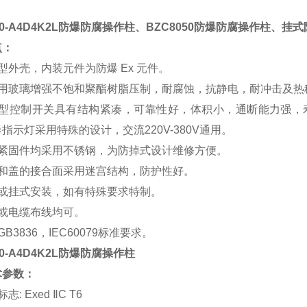
030-A4D4K2L防爆防腐操作柱、BZC8050防爆防腐操作柱、
点：
型外壳，内装元件为防爆 Ex 元件。
用玻璃增强不饱和聚酯树脂压制，耐腐蚀，抗静电，耐冲击及热
型控制开关具有结构紧凑，可靠性好，体积小，通断能力强，
指示灯采用特殊的设计，交流220V-380V通用。
紧固件均采用不锈钢，为防掉式设计维修方便。
和盖的接合面采用迷宫结构，防护性好。
或挂式安装，如有特殊要求特制。
或电缆布线均可。
B3836，IEC60079标准要求。
30-A4D4K2L防爆防腐操作柱
术参数：
: Exed ⅡC T6