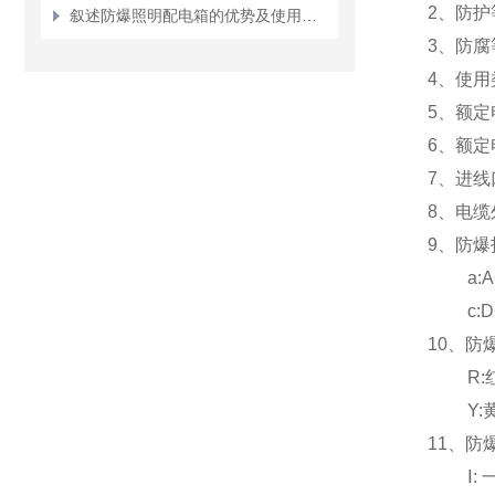
2
、防护等
叙述防爆照明配电箱的优势及使用方法
3
、防腐等
4
、使用类别
5
、额定电压
6
、额定电
7
、进线口
8
、电缆外
9、防爆
a:AC/D
c:DC2
10
、防
R:
Y:
11
、防
Ⅰ: