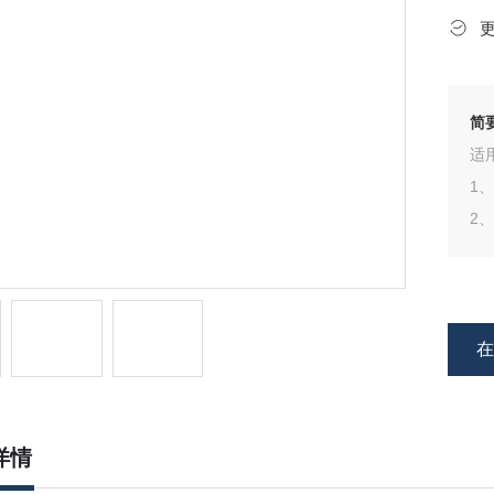
简
适
1
2、
详情