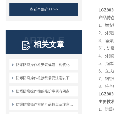
查看全部产品 >>
LCZ8
产品特
1
、增安
2
、外壳
ARTICLE
3
、隔爆
相关文章
艺，防爆
4
、外露
5
、壳体
防爆防腐操作柱安装规范：构筑化工安全的“物理防线”
6
、立式
防爆防腐操作柱接线需要注意以下地方！
7
、钢管
8
、符合G
防爆防腐操作柱的维护事项有四点
LCZ80
主要技
防爆防腐操作柱的产品特点及注意事项说明
1
、防爆标志