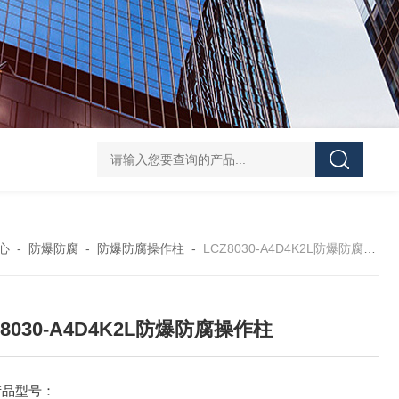
防水防腐检修插座箱
4回路带漏电防爆照明配电箱
IP6
心
-
防爆防腐
-
防爆防腐操作柱
-
LCZ8030-A4D4K2L防爆防腐操作柱
Z8030-A4D4K2L防爆防腐操作柱
产品型号：