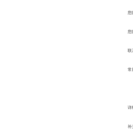
您
您
联
常
详
补