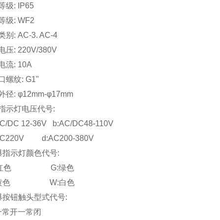
级: IP65
级: WF2
: AC-3. AC-4
: 220V/380V
流: 10A
螺纹: G1"
径: φ12mm-φ17mm
指示灯电压代号:
C 12-36V b:AC/DC48-110V
20V d:AC200-380V
爆指示灯颜色代号:
红色 G:绿色
黄色 W:白色
爆按钮触头型式代号:
一常开一常闭