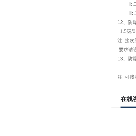
Ⅱ:
Ⅲ:
12
、防
1.5
级/0.
注: 接
要求请
13
、防爆电
300V 
注: 可
在线