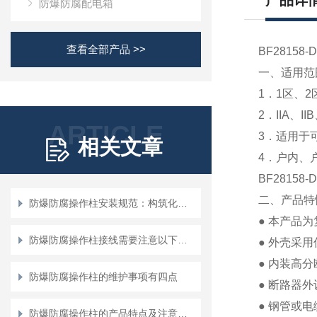
产品详
防爆防腐配电箱
查看全部产品 >>
BF281
一、适用范
1．1区、
2．IIA、I
ARTICLE
3．适用于
相关文章
4．户内、
BF2815
二、产品特
防爆防腐操作柱安装规范：构筑化工安全的“物理防线”
●
本产品为
防爆防腐操作柱接线需要注意以下地方！
●
外壳采用
●
内装高分
防爆防腐操作柱的维护事项有四点
●
断路器外
●
钢管或电
防爆防腐操作柱的产品特点及注意事项说明