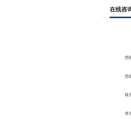
在线咨
您
您
联
常