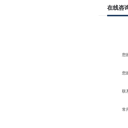
在线咨
您
您
联
常