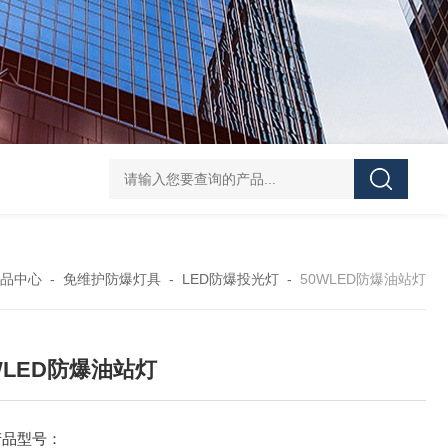
防水防腐检修插座箱
4回路带漏电防爆照明配电箱
IP6
品中心
-
免维护防爆灯具
-
LED防爆投光灯
-
50WLED防爆油站灯
WLED防爆油站灯
产品型号：