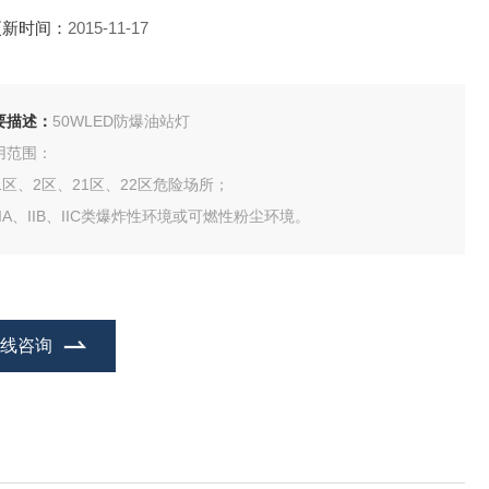
更新时间：
2015-11-17
要描述：
50WLED防爆油站灯
用范围：
 1区、2区、21区、22区危险场所；
 IIA、IIB、IIC类爆炸性环境或可燃性粉尘环境。
在线咨询