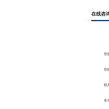
在线咨
您
您
联
常