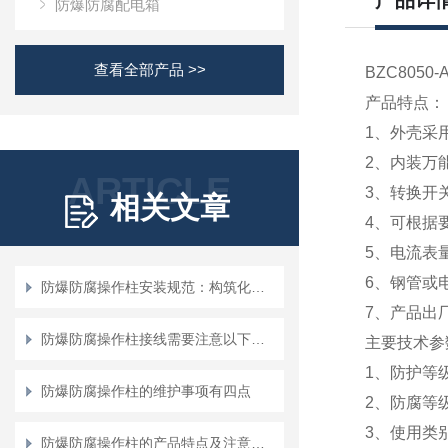
产品详
防爆防腐配电箱
查看全部产品 >>
BZC80
产品特点：
1、外壳采
2、内装万
ARTICLE
3、转换开
相关文章
4、可根据
5、电流表
6、钢管或
防爆防腐操作柱安装规范：构筑化工安全的“物理防线”
7、产品出
防爆防腐操作柱接线需要注意以下地方！
主要技术参
1、防护等级:
防爆防腐操作柱的维护事项有四点
2、防腐等级:
3、使用类别: 
防爆防腐操作柱的产品特点及注意事项说明