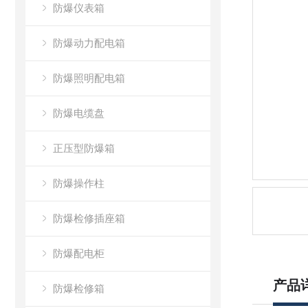
防爆仪表箱
防爆动力配电箱
防爆照明配电箱
防爆电缆盘
正压型防爆箱
防爆操作柱
防爆检修插座箱
防爆配电柜
产品
防爆检修箱