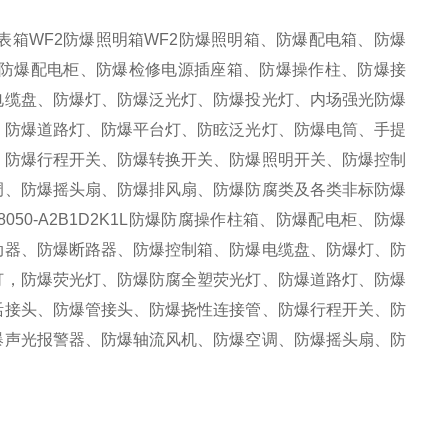
表箱
WF2
防爆照明箱
WF2
防爆照明箱
、防爆配电箱、防爆
防爆配电柜、防爆检修电源插座箱、防爆操作柱、防爆接
电缆盘、防爆灯、防爆泛光灯、防爆投光灯、内场强光防爆
、防爆道路灯、防爆平台灯、防眩泛光灯、防爆电筒、手提
、防爆行程开关、防爆转换开关、防爆照明开关、防爆控制
调、防爆摇头扇、防爆排风扇、防爆防腐类及各类非标防爆
8050-A2B1D2K1L
防爆防腐操作柱
箱、防爆配电柜、防爆
动器、防爆断路器、防爆控制箱、防爆电缆盘、防爆灯、防
灯，防爆荧光灯、防爆防腐全塑荧光灯、防爆道路灯、防爆
活接头、防爆管接头、防爆挠性连接管、防爆行程开关、防
爆声光报警器、防爆轴流风机、防爆空调、防爆摇头扇、防