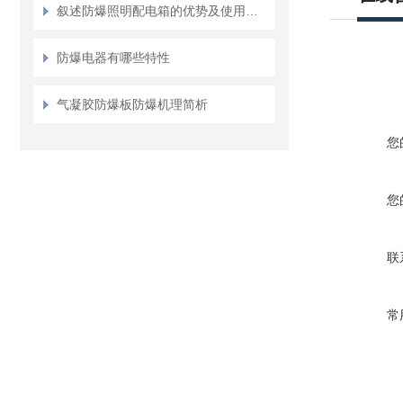
叙述防爆照明配电箱的优势及使用方法
防爆电器有哪些特性
气凝胶防爆板防爆机理简析
您
您
联
常