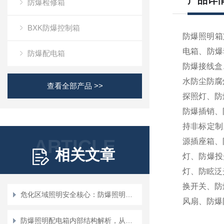
产品详
防爆检修箱
BXK防爆控制箱
防爆照明箱
电箱、防爆
防爆配电箱
防爆接线盒
水防尘防腐
查看全部产品 >>
探照灯、防
防爆插销、
持非标定制
ARTICLE
源插座箱、
相关文章
灯、防爆投
灯、防眩泛
换开关、防
危化区域照明安全核心：防爆照明配电箱的设计与选型
风扇、防爆
防爆照明配电箱内部结构解析，从隔爆腔到元件布局