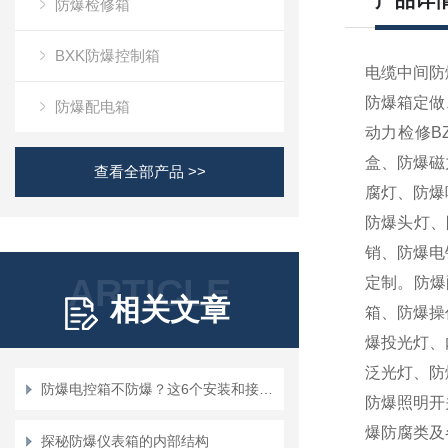
产品详
防爆检修箱
BXK防爆控制箱
电缆中间防
防爆箱定做
防爆配电箱
动力检修
B
盒、防爆磁
查看全部产品 >>
腐灯、防爆
防爆头灯、
销、防爆电
ARTICLE
定制
。防爆
相关文章
箱、防爆操
爆投光灯、
泛光灯、防
防爆电控箱不防爆？这6个安装和接线误区，是90%爆炸事故的元凶！
防爆照明开
爆防腐类及
探秘防爆仪表箱的内部结构