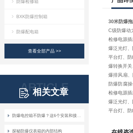
产品详
防爆检修箱
BXK防爆控制箱
30米防爆
C级防爆动
防爆配电箱
检修电源插
爆泛光灯、
查看全部产品 >>
平台灯、防
爆转换开关
爆排风扇、
ARTICLE
防爆防腐操
相关文章
检修电源插
爆泛光灯、
平台灯、防
防爆电控箱不防爆？这6个安装和接线误区，是90%爆炸事故的元凶！
探秘防爆仪表箱的内部结构
在线咨