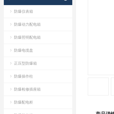
防爆仪表箱
防爆动力配电箱
防爆照明配电箱
防爆电缆盘
正压型防爆箱
防爆操作柱
防爆检修插座箱
防爆配电柜