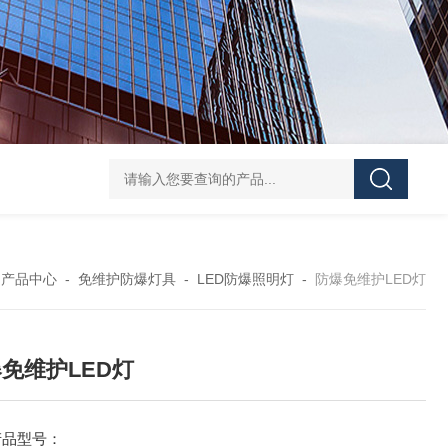
防水防腐检修插座箱
4回路带漏电防爆照明配电箱
IP6
-
产品中心
-
免维护防爆灯具
-
LED防爆照明灯
-
防爆免维护LED灯
免维护LED灯
产品型号：