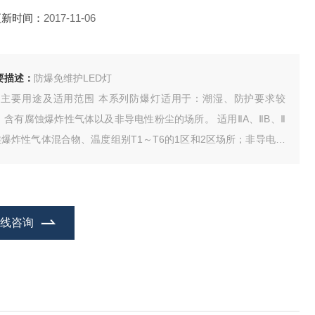
更新时间：
2017-11-06
要描述：
防爆免维护LED灯
、主要用途及适用范围 本系列防爆灯适用于：潮湿、防护要求较
、含有腐蚀爆炸性气体以及非导电性粉尘的场所。 适用ⅡA、ⅡB、Ⅱ
类爆炸性气体混合物、温度组别T1～T6的1区和2区场所；非导电可
性粉尘环境的20区、21区和22区场所。适用于石油开采、炼油、化
、船舶、电力等危险环境及石油平台、油轮等防爆场所作工作照
。 【详细说明】
在线咨询