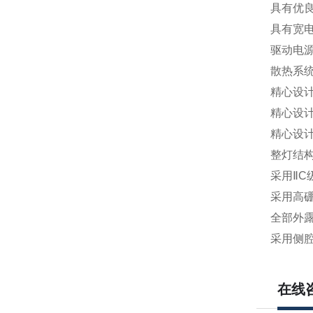
具有优
具有宽电
驱动电
散热系
精心设
精心设
精心设
整灯结
采用ⅡC
采用高
全部外
采用侧
在线