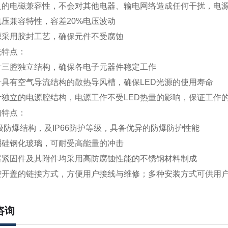
良的电磁兼容性，不会对其他电器、输电网络造成任何干扰，电
压兼容特性，容差20%电压波动
源采用胶封工艺，确保元件不受腐蚀
统特点：
计三腔独立结构，确保各电子元器件稳定工作
计具有空气导流结构的散热导风槽，确保LED光源的使用寿命
计独立的电源腔结构，电源工作不受LED热量的影响，保证工作
构特点：
级防爆结构，及IP66防护等级，具备优异的防爆防护性能
硼硅钢化玻璃，可耐受高能量的冲击
露紧固件及其附件均采用高防腐蚀性能的不锈钢材料制成
腔开盖的链接方式，方便用户接线与维修；多种安装方式可供用
咨询