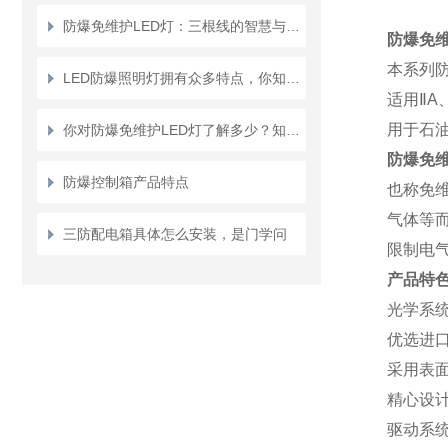
防爆免维护LED灯：三根线的智慧与安全
防爆免维
本系列
LED防爆照明灯拥有众多特点，你知道几点？
适用ⅡA
用于石
你对防爆免维护LED灯了解多少？知道其结构性能吗？
防爆免维
防爆控制箱产品特点
也称免
气体等
三防配电箱具体怎么安装，是门学问
限制电气
产品特
光学系
优选进
采用表面
精心设
驱动系