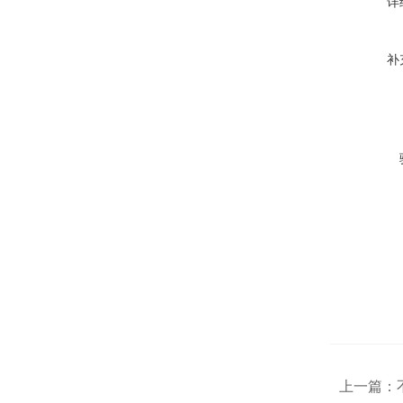
详
补
上一篇：