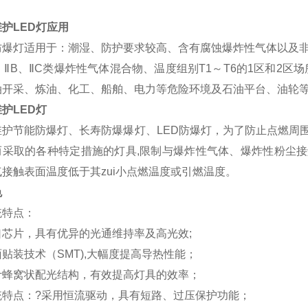
护LED灯
应用
防爆灯适用于：潮湿、防护要求较高、含有腐蚀爆炸性气体以及
、ⅡB、ⅡC类爆炸性气体混合物、温度组别T1～T6的1区和2区
油开采、炼油、化工、船舶、电力等危险环境及石油平台、油轮
护LED灯
维护节能防爆灯、长寿防爆爆灯、LED防爆灯，为了防止点燃周
而采取的各种特定措施的灯具,限制与爆炸性气体、爆炸性粉尘
接触表面温度低于其zui小点燃温度或引燃温度。
色
统特点：
口芯片，具有优异的光通维持率及高光效;
贴装技术（SMT),大幅度提高导热性能；
计蜂窝状配光结构，有效提高灯具的效率；
统特点：?采用恒流驱动，具有短路、过压保护功能；