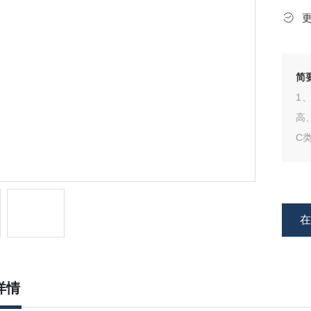
简
1
高
C
燃
工
明
详情