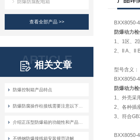
产品详
防爆防腐配电箱
查看全部产品 >>
BXX805
防爆动力检
1、1区、
2、II A、I
ARTICLE
相关文章
型号含义：
BXX805
防爆动力检
防爆控制箱产品特点
1、外壳采
防爆防腐操作柱接线需要注意以下地方！
2、各种插
3、符合GB3
介绍正压型防爆箱的功能性和产品特点
BXX805
不锈钢防爆接线箱安装规范详解