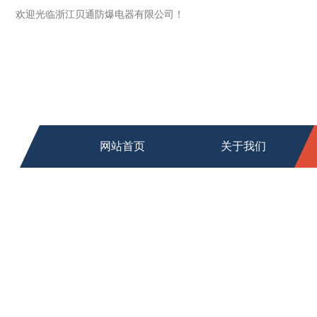
欢迎光临浙江贝通防爆电器有限公司！
网站首页
关于我们