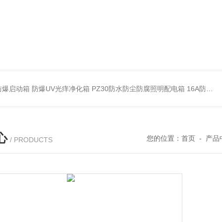
防爆启动箱
防爆UV光痒净化箱
PZ30防水防尘防腐照明配电箱
16A防水防尘防腐照明开关
心
您的位置：
首页
-
产品
/ PRODUCTS