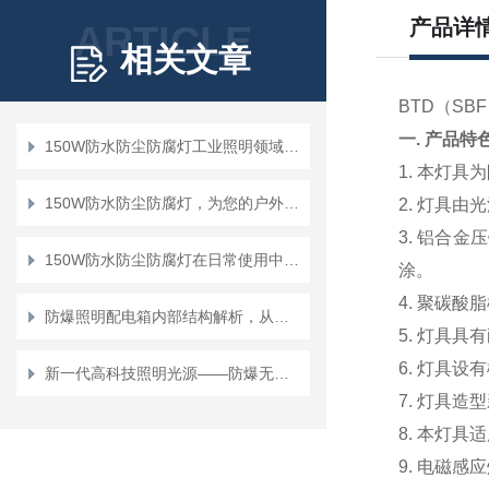
产品详
ARTICLE
相关文章
BTD（SB
一. 产品特
150W防水防尘防腐灯工业照明领域的“三防全能战士”
1.
本灯具为
150W防水防尘防腐灯，为您的户外空间提供稳定照明
2.
灯具由光
3.
铝合金压
150W防水防尘防腐灯在日常使用中有5大功能
涂。
4.
聚碳酸脂
防爆照明配电箱内部结构解析，从隔爆腔到元件布局
5.
灯具具有
6.
灯具设有
新一代高科技照明光源——防爆无极灯
7.
灯具造型
8.
本灯具适
9.
电磁感应