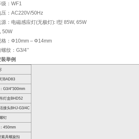
等级：WF1
电压：AC220V/50Hz
光源：电磁感应灯(无极灯): I型 85W, 65W
, 50W
规格：Φ10mm – Φ14mm
口螺纹：G3/4’’
安装举例
称
灯BAD83
G3/4"300mm
吊灯盒BHD52
接头BHJ-G3/4C
螺钉
：450mm
型索具螺旋扣