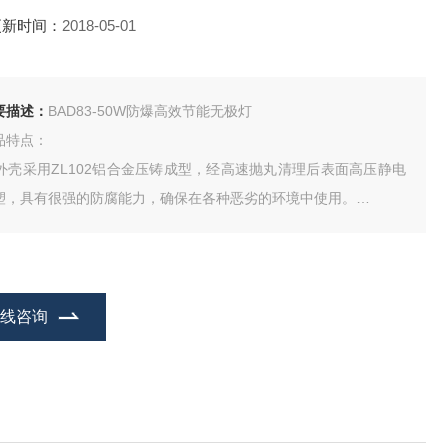
更新时间：
2018-05-01
要描述：
BAD83-50W防爆高效节能无极灯
品特点：
. 外壳采用ZL102铝合金压铸成型，经高速抛丸清理后表面高压静电
塑，具有很强的防腐能力，确保在各种恶劣的环境中使用。
. 耐热钢化玻璃灯罩，能抗高能量冲击，不锈钢外露紧固件，防护网
采用镀锌后表面喷塑，双重防腐。
. Ⅰ型灯体采用螺纹隔爆结构，Ⅱ型灯体采用螺纹隔爆及圆筒隔爆结
，防爆性能好。
在线咨询