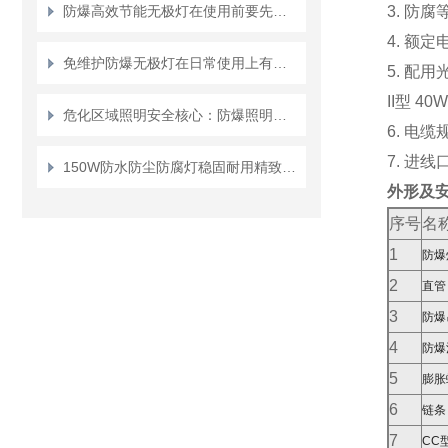
防爆高效节能无极灯在使用前要先做哪些工作？
3. 防腐
4. 额定
免维护防爆无极灯在日常使用上有哪些特色？
5. 配用
II型 40W
危化区域照明安全核心：防爆照明配电箱的设计与选型
6. 电缆
7. 进线
150W防水防尘防腐灯稳固耐用精致美观
外形及
序号
名
1
防爆
2
直管：
3
防爆
4
防爆活
5
膨胀
6
链条
7
CC