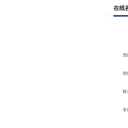
在线
您
您
联
常