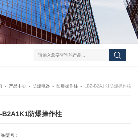
防水防腐检修插座箱
4回路带漏电防爆照明配电箱
IP6
页
-
产品中心
-
防爆电器
-
防爆操作柱
-
LBZ-B2A1K1防爆操作柱
Z-B2A1K1防爆操作柱
产品型号：