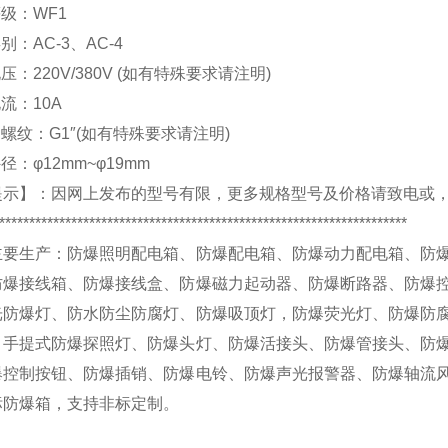
等级：
WF1
类别：
AC-3
、
AC-4
电压：
220V/380V (
如有特殊要求请注明
)
电流：
10A
口螺纹：
G1″(
如有特殊要求请注明
)
外径：
φ12mm~φ19mm
提示】：
因网上发布的型号有限，更多规格型号及价格请致电
或
********************************************************************
主要生产：
防爆照明配电箱、防爆配电箱、防爆动力配电箱、防
防爆接线箱、防爆接线盒、防爆磁力起动器、防爆断路器、防爆
光防爆灯、防水防尘防腐灯、防爆吸顶灯，防爆荧光灯、防爆防
、手提式防爆探照灯、防爆头灯、防爆活接头、防爆管接头、防
爆控制按钮、防爆插销、防爆电铃、防爆声光报警器、防爆轴流
标防爆箱，
支持非标定制
。