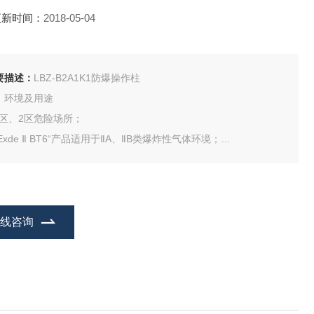
更新时间：
2018-05-04
要描述：
LBZ-B2A1K1防爆操作柱
、环境及用途
 1区、2区危险场所；
“Exde Ⅱ BT6“产品适用于ⅡA、ⅡB类爆炸性气体环境；
“Exed Ⅱ CT6“产品适用于ⅡA、ⅡB、ⅡC类爆炸性气体环境；
“Exed Ⅱ CT6“产品也适用于可燃性粉尘场所；
在线咨询