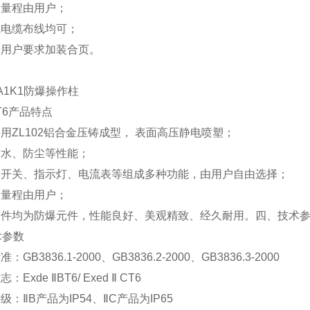
表量程由用户；
或电缆布线均可；
据用户要求加装合页。
2A1K1防爆操作柱
6
产品特点
采用
ZL102
铝合金压铸成型，
表面高压静电喷塑；
防水、防尘等性能；
、开关、指示灯、电流表等组成多种功能，由用户自由选择；
表量程由用户；
元件均为防爆元件，性能良好、美观精致、经久耐用。
四、技术
术参数
标准：
GB3836.1-2000
、
GB3836.2-2000
、
GB3836.3-2000
标志：
Exde
Ⅱ
BT6/ Exed
Ⅱ
CT6
等级：
Ⅱ
B
产品为
IP54
、
Ⅱ
C
产品为
IP65