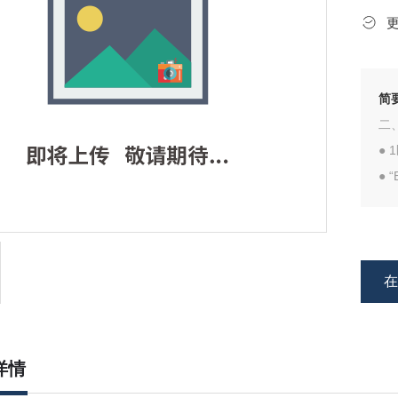
简
二
●
● 
● 
● 
详情