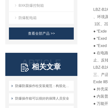
BXK防爆控制箱
LBZ-
、环境
防爆配电箱
1
区、
2
● “Exde
查看全部产品 >>
● “Exed
● “Exed
●
在电
ARTICLE
止、反
相关文章
LBZ-B2
三、产
Exde
Ⅱ
B
防爆防腐操作柱安装规范：构筑化工安全的“物理防线”
●
外壳
●
内装
防爆操作箱可以很好的保障人员安全
●
万能