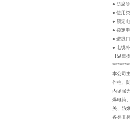
●
防腐
●
使用
●
额定
●
额定
●
进线
●
电缆
【温馨
**********
本公司
作柱、
内场强
爆电筒
关、防
各类非