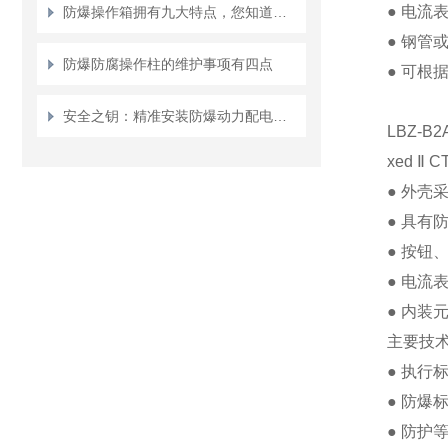
●
电流
防爆操作箱拥有九大特点，您知道几点？
●
钢管
防爆防腐操作柱的维护事项有四点
●
可根
安全之钥：精准安装防爆动力配电箱的每一步
LBZ-B
xed
Ⅱ
CT
●
外壳
●
具有
●
按钮
●
电流
●
内装
主要技
●
执行
●
防爆
●
防护