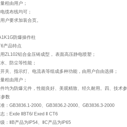
表量程由用户；
或电缆布线均可；
据用户要求加装合页。
2A1K1G防爆操作柱
6
产品特点
采用
ZL102
铝合金压铸成型，
表面高压静电喷塑；
防水、防尘等性能；
、开关、指示灯、电流表等组成多种功能，由用户自由选择；
表量程由用户；
元件均为防爆元件，性能良好、美观精致、经久耐用。
四、技术
术参数
标准：
GB3836.1-2000
、
GB3836.2-2000
、
GB3836.3-2000
标志：
Exde
Ⅱ
BT6/ Exed
Ⅱ
CT6
等级：
Ⅱ
B
产品为
IP54
、
Ⅱ
C
产品为
IP65