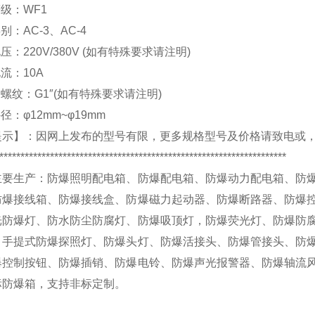
等级：
WF1
类别：
AC-3
、
AC-4
电压：
220V/380V (
如有特殊要求请注明
)
电流：
10A
口螺纹：
G1″(
如有特殊要求请注明
)
外径：
φ12mm~φ19mm
提示】：
因网上发布的型号有限，更多规格型号及价格请致电
或
********************************************************************
主要生产：
防爆照明配电箱、防爆配电箱、防爆动力配电箱、防
防爆接线箱、防爆接线盒、防爆磁力起动器、防爆断路器、防爆
光防爆灯、防水防尘防腐灯、防爆吸顶灯，防爆荧光灯、防爆防
、手提式防爆探照灯、防爆头灯、防爆活接头、防爆管接头、防
爆控制按钮、防爆插销、防爆电铃、防爆声光报警器、防爆轴流
标防爆箱，
支持非标定制
。