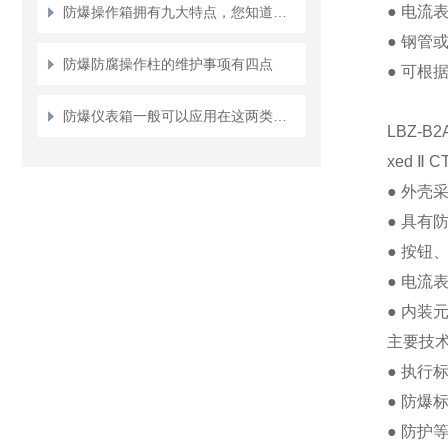
●
电流
防爆操作箱拥有九大特点，您知道几点？
●
钢管
防爆防腐操作柱的维护事项有四点
●
可根
防爆仪表箱一般可以应用在这两类爆炸危险场所
LBZ-B
xed
Ⅱ
CT
●
外壳
●
具有
●
按钮
●
电流
●
内装
主要技
●
执行
●
防爆
●
防护