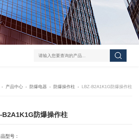
防水防腐检修插座箱
4回路带漏电防爆照明配电箱
IP6
-
产品中心
-
防爆电器
-
防爆操作柱
-
LBZ-B2A1K1G防爆操作柱
Z-B2A1K1G防爆操作柱
产品型号：