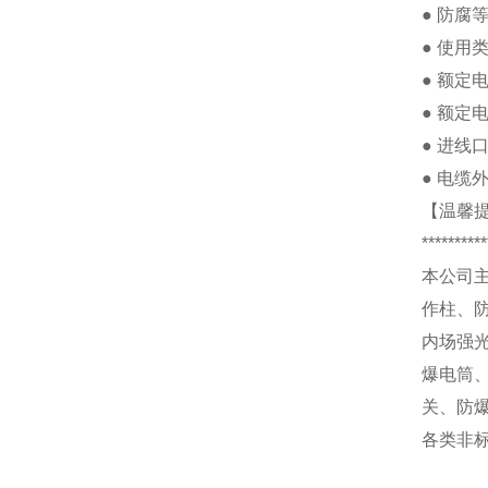
●
防腐
●
使用
●
额定
●
额定
●
进线
●
电缆
【温馨
**********
本公司
作柱、
内场强
爆电筒
关、防
各类非