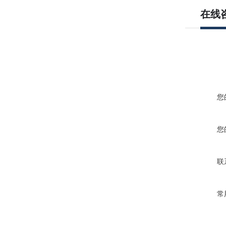
在线
您
您
联
常