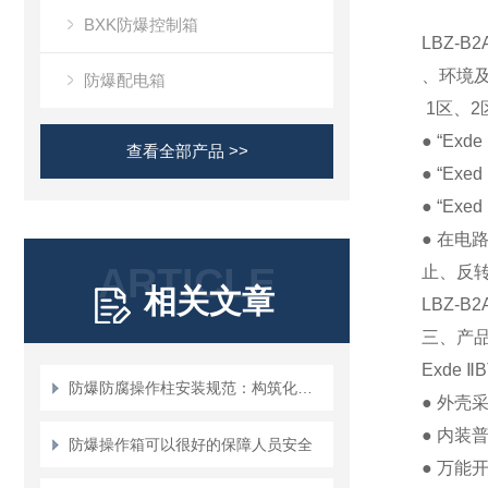
BXK防爆控制箱
LBZ-
、环境
防爆配电箱
1
区、
2
● “Exde
查看全部产品 >>
● “Exed
● “Exed
●
在电
ARTICLE
止、反
相关文章
LBZ-B2
三、产
Exde
Ⅱ
B
防爆防腐操作柱安装规范：构筑化工安全的“物理防线”
●
外壳
●
内装
防爆操作箱可以很好的保障人员安全
●
万能