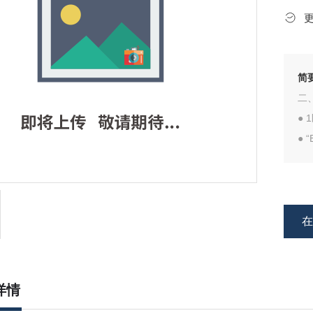
简
二
●
● 
● 
● 
详情