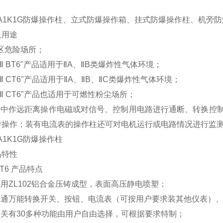
B2A1K1G防爆操作柱、立式防爆操作箱、挂式防爆操作柱、机旁
及用途
区危险场所；
Ⅱ
BT6"
产品适用于
Ⅱ
A
、
Ⅱ
B
类爆炸性气体环境；
Ⅱ
CT6"
产品适用于
Ⅱ
A
、
Ⅱ
B
、
Ⅱ
C
类爆炸性气体环境；
Ⅱ
CT6"
产品也适用于可燃性粉尘场所；
路中作远距离操作电磁或对信号、控制用电路进行通断、转换控
转操作；装有电流表的操作柱还可对电机运行或电路情况进行监
A1K1G
防爆操作柱
品特性
T6
产品特点
采用
ZL102
铝合金压铸成型，表面高压静电喷塑；
普通万能转换开关、按钮、电流表（可按用户要求装其他仪表）
开关有
30
多种功能由用户自由选择，可根据要求特制；