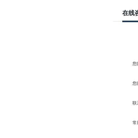
在线
您
您
联
常