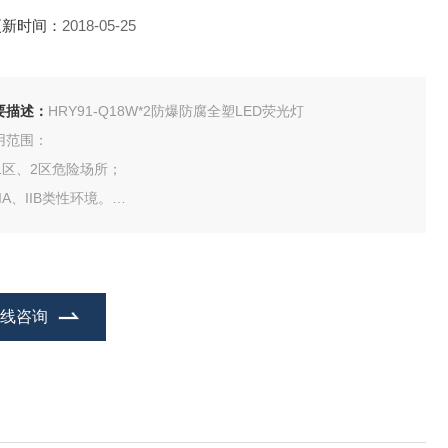
更新时间：
2018-05-25
要描述：
HRY91-Q18W*2防爆防腐全塑LED荧光灯
用范围：
1. 1区、2区危险场所；
2. IIA、IIB类性环境。
：灯具出厂时已配装光源。
在线咨询