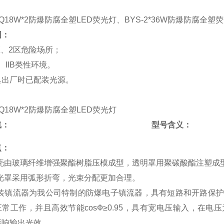
-Q18W*2防爆防腐全塑LED荧光灯
、BYS-2*36W防爆防腐全
围：
区、2区危险场所；
A、IIB类性环境。
具出厂时已配装光源。
-Q18W*2防爆防腐全塑LED荧光灯
线：
型号含义：
点：
外壳由玻璃纤维增强聚酯树脂压模成型，透明罩用聚碳酸酯注塑成
反光罩采用弧形折弯，光束分配更加合理。
内装镇流器为我公司特制的防爆电子镇流器，具有短路和开路保
常工作，并且高效节能cosФ≥0.95，具有宽电压输入，在电压
影响输出光效。