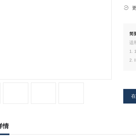
简
适
注
详情