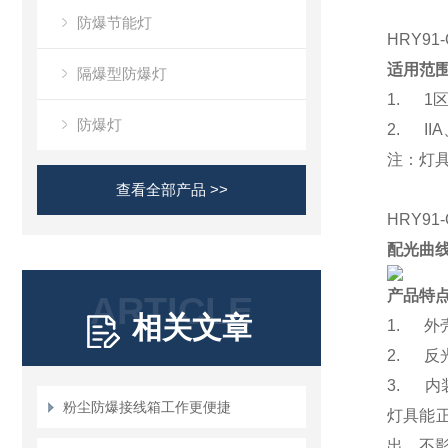
防爆节能灯
HRY91
适用范
隔爆型防爆灯
1. 1
防爆灯
2. II
注：灯
查看全部产品 >>
HRY91
配光曲
产品特
ARTICLE
相关文章
1. 
2. 
3. 
粉尘防爆接线箱工作更便捷
灯具能正
出，不