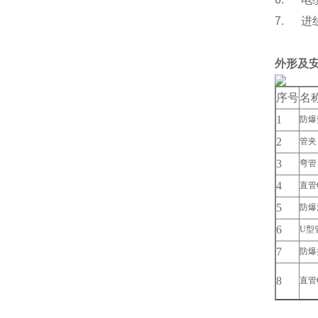
7. 进
外形及
序号
名
1
防爆
2
管夹
3
弯管
4
直管G
5
防爆活
6
U型
7
防爆
8
直管G