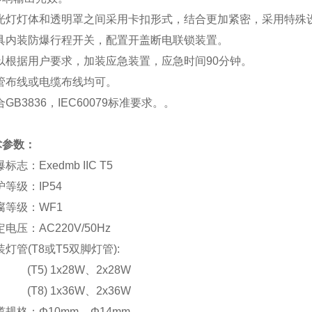
荧光灯灯体和透明罩之间采用卡扣形式，结合更加紧密，采用特殊
灯具内装防爆行程开关，配置开盖断电联锁装置。
以根据用户要求，加装应急装置，应急时间90分钟。
管布线或电缆布线均可。
GB3836，IEC60079标准要求。。
术参数：
标志：Exedmb IIC T5
护等级：IP54
腐等级：WF1
电压：AC220V/50Hz
灯管(T8或T5双脚灯管):
) 1x28W、2x28W
) 1x36W、2x36W
规格：Φ10mm – Φ14mm