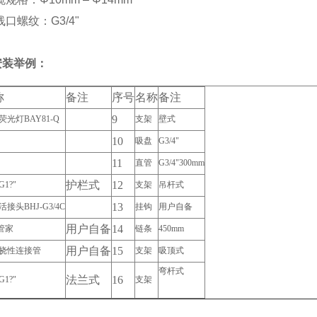
线口螺纹：G3/4"
安装举例：
称
备注
序号
名称
备注
9
荧光灯BAY81-Q
支架
壁式
10
吸盘
G3/4"
11
直管
G3/4"300mm
护栏式
12
1?"
支架
吊杆式
13
接头BHJ-G3/4C
挂钩
用户自备
用户自备
14
管家
链条
450mm
用户自备
15
挠性连接管
支架
吸顶式
弯杆式
法兰式
16
1?"
支架