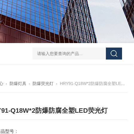
防水防腐检修插座箱
4回路带漏电防爆照明配电箱
IP6
心
-
防爆灯具
-
防爆荧光灯
-
HRY91-Q18W*2防爆防腐全塑LED荧光灯
Y91-Q18W*2防爆防腐全塑LED荧光灯
产品型号：