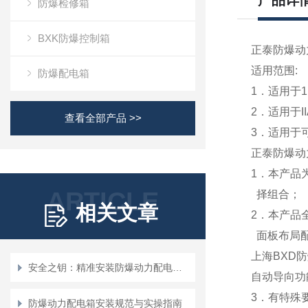
产品详
防爆检修箱
BXK防爆控制箱
正泰防爆动
适用范围:
防爆配电箱
1．适用于
2．适用于I
查看全部产品 >>
3．适用于
正泰防爆动
1．本产品
ARTICLE
择组合；
相关文章
2．本产品
面板布局配
上海BXD
安全之钥：精准安装防爆动力配电箱的每一步
自动导向功
3．有特殊
防爆动力配电箱安装规范与实操指南