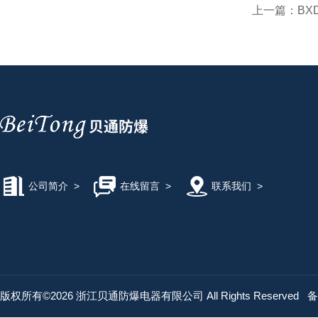
上一篇：
BX
公司简介
>
在线留言
>
联系我们
>
版权所有©2026 浙江贝通防爆电器有限公司 All Rights Reserved
备