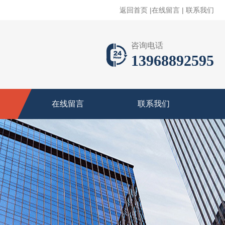
返回首页
|
在线留言
|
联系我们
咨询电话
13968892595
在线留言
联系我们