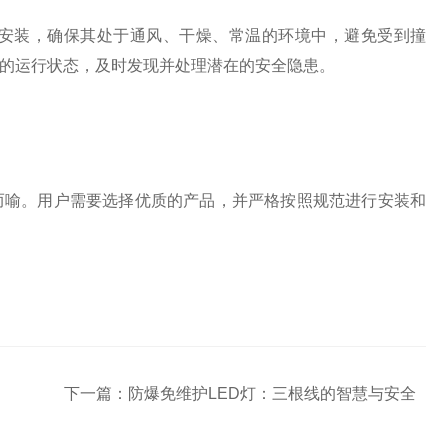
装，确保其处于通风、干燥、常温的环境中，避免受到撞
的运行状态，及时发现并处理潜在的安全隐患。
喻。用户需要选择优质的产品，并严格按照规范进行安装和
下一篇：
防爆免维护LED灯：三根线的智慧与安全