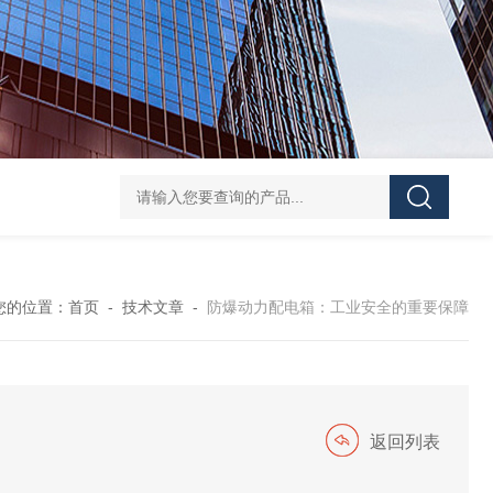
防水防腐检修插座箱
4回路带漏电防爆照明配电箱
IP6
您的位置：
首页
-
技术文章
-
防爆动力配电箱：工业安全的重要保障
返回列表