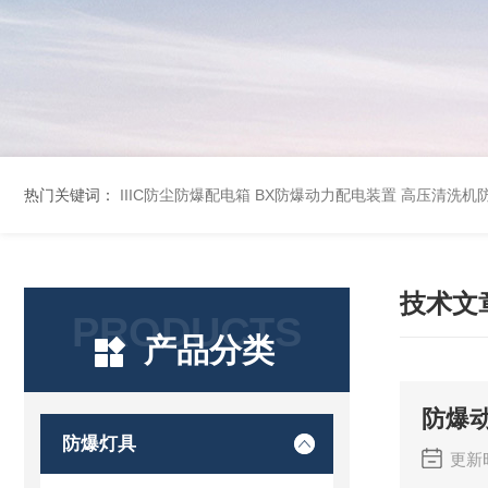
热门关键词：
IIIC防尘防爆配电箱
BX防爆动力配电装置
高压清洗机
技术文
PRODUCTS
产品分类
防爆
防爆灯具
更新时