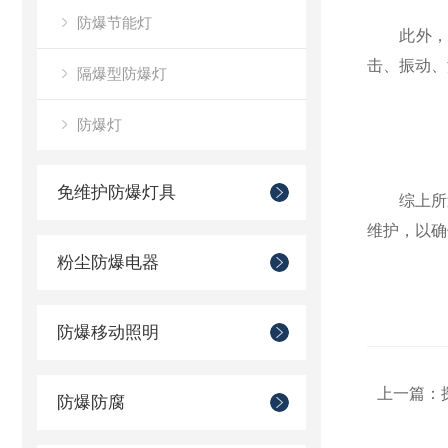
防爆节能灯
此外，该
击、振动、
隔爆型防爆灯
防爆灯
免维护防爆灯具
综上所述
维护，以确
粉尘防爆电器
防爆移动照明
上一篇：
防爆防腐