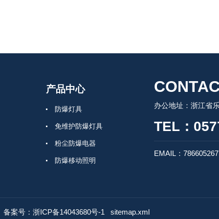
CONTAC
产品中心
办公地址：浙江省
防爆灯具
TEL：0577
免维护防爆灯具
粉尘防爆电器
EMAIL：78660526
防爆移动照明
防爆防腐
防爆电器
d
备案号：浙ICP备14043680号-1
防爆管件
sitemap.xml