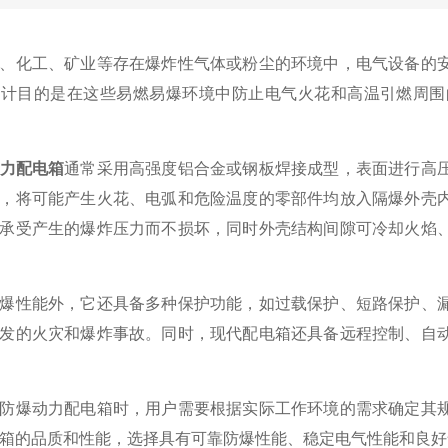
化工、矿业等存在爆炸性气体或粉尘的环境中，电气设备的安
设计目的是在这些易燃易爆环境中防止电气火花和高温引燃周围
力配电箱
通常采用高强度铝合金或钢板焊接成型，表面进行高
，将可能产生火花、电弧和危险温度的零部件均放入隔爆外壳
承受产生的爆炸压力而不损坏，同时外壳结构间隙可冷却火焰
性能外，它还具备多种保护功能，如过载保护、短路保护、漏
发的火灾和爆炸事故。同时，现代配电箱还具备远程控制、自
爆动力配电箱时，用户需要根据实际工作环境的需求确定其规
箱的品质和性能，选择具有可靠防爆性能、稳定电气性能和良好