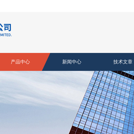
产品中心
新闻中心
技术文章