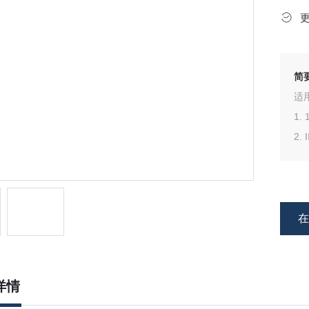
简
适
1.
2.
详情