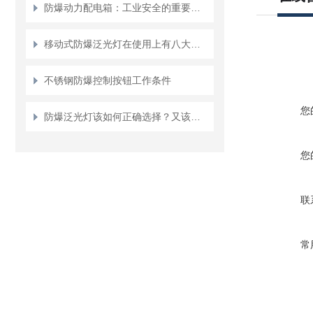
防爆动力配电箱：工业安全的重要保障
移动式防爆泛光灯在使用上有八大性能特点
不锈钢防爆控制按钮工作条件
您
防爆泛光灯该如何正确选择？又该如何安装？
您
联
常