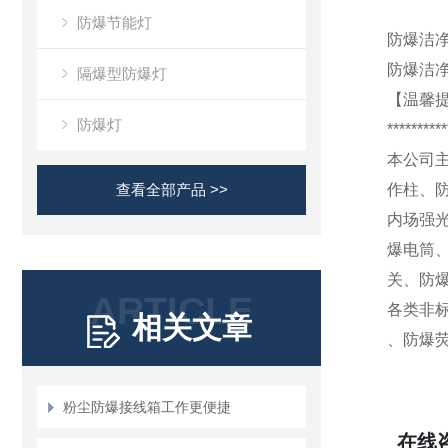
防爆节能灯
防爆洁
防爆洁
隔爆型防爆灯
【温馨
防爆灯
**********
本公司
查看全部产品 >>
作柱、
内场强
爆电筒
关、防
ARTICLE
各类非
相关文章
、防爆
粉尘防爆接线箱工作更便捷
在线