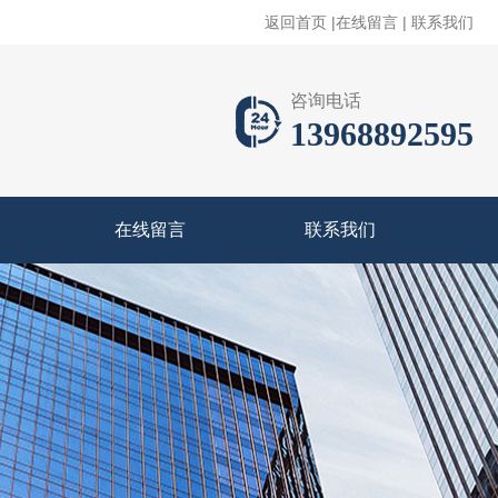
返回首页
|
在线留言
|
联系我们
咨询电话
13968892595
在线留言
联系我们