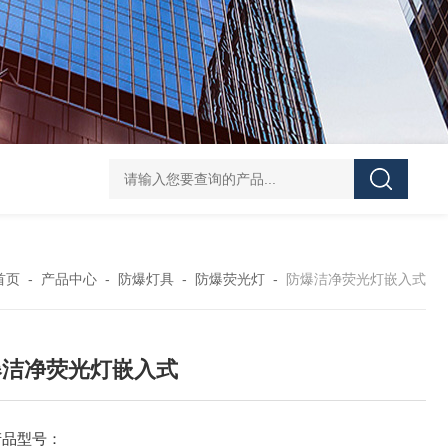
防水防腐检修插座箱
4回路带漏电防爆照明配电箱
IP6
首页
-
产品中心
-
防爆灯具
-
防爆荧光灯
-
防爆洁净荧光灯嵌入式
爆洁净荧光灯嵌入式
产品型号：