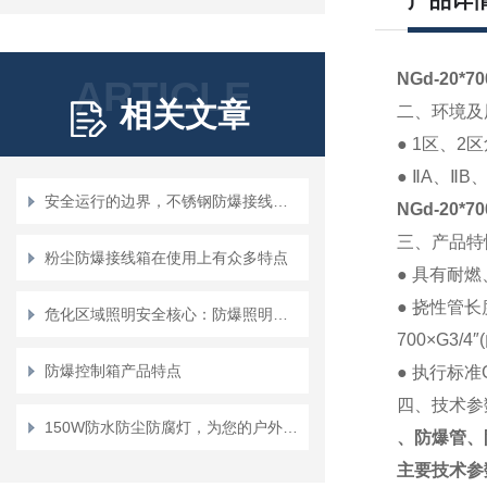
产品详
NGd-20
ARTICLE
相关文章
二、环境及
● 1
区、
2
区
●
Ⅱ
A
、
Ⅱ
B
安全运行的边界，不锈钢防爆接线箱工作条件全解析
NGd-20
三、产品特
粉尘防爆接线箱在使用上有众多特点
●
具有耐燃
●
挠性管长
危化区域照明安全核心：防爆照明配电箱的设计与选型
700×G3/4″(
防爆控制箱产品特点
●
执行标准
四、技术参
150W防水防尘防腐灯，为您的户外空间提供稳定照明
、防爆管、
主要技术参