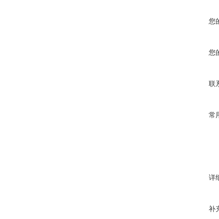
您
您
联
常
详
补