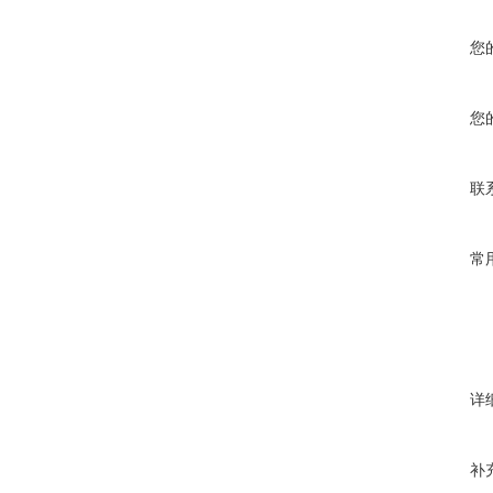
您
您
联
常
详
补