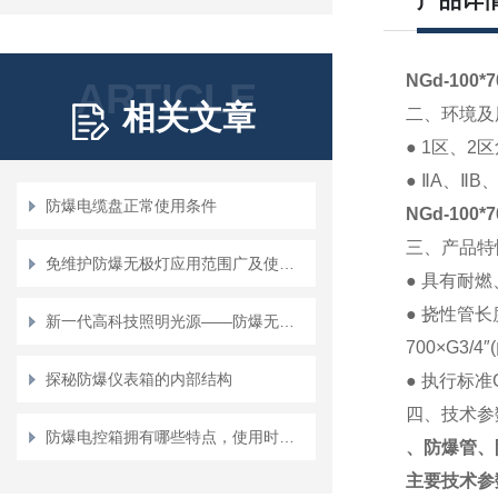
产品详
NGd-10
ARTICLE
相关文章
二、环境及
● 1
区、
2
区
●
Ⅱ
A
、
Ⅱ
B
防爆电缆盘正常使用条件
NGd-10
三、产品特
免维护防爆无极灯应用范围广及使用方便、性能强
●
具有耐燃
●
挠性管长
新一代高科技照明光源——防爆无极灯
700×G3/4″(
探秘防爆仪表箱的内部结构
●
执行标准
四、技术参
防爆电控箱拥有哪些特点，使用时要注意什么？
、防爆管、
主要技术参