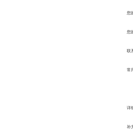
您
您
联
常
详
补