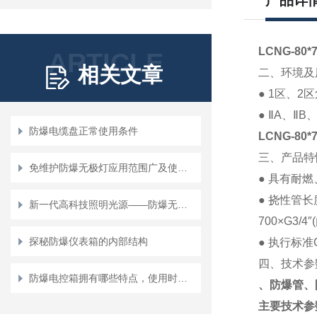
产品详
LCNG-8
ARTICLE
相关文章
二、环境及
● 1
区、
2
区
●
Ⅱ
A
、
Ⅱ
B
防爆电缆盘正常使用条件
LCNG-8
三、产品特
免维护防爆无极灯应用范围广及使用方便、性能强
●
具有耐燃
●
挠性管长
新一代高科技照明光源——防爆无极灯
700×G3/4″(
探秘防爆仪表箱的内部结构
●
执行标准
四、技术参
防爆电控箱拥有哪些特点，使用时要注意什么？
、防爆管、
主要技术参