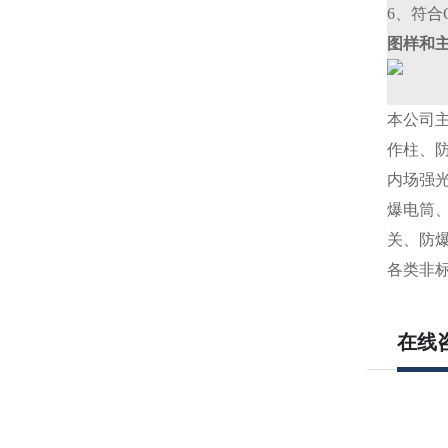
6、符合G
图样和
本公司
作柱、
内场强
爆电筒
关、防
各类非
在线