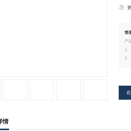
简
产
1
2
3
4、
详情