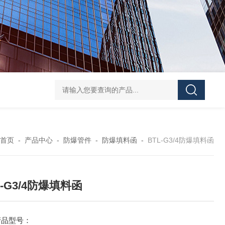
防水防腐检修插座箱
4回路带漏电防爆照明配电箱
IP6
首页
-
产品中心
-
防爆管件
-
防爆填料函
-
BTL-G3/4防爆填料函
L-G3/4防爆填料函
产品型号：