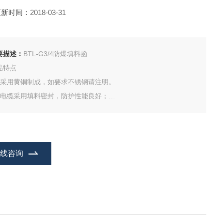
更新时间：
2018-03-31
要描述：
BTL-G3/4防爆填料函
品特点
、采用黄铜制成，如要求不锈钢请注明。
、电缆采用填料密封，防护性能良好；
、具有使用、安装方便、结构安全可靠、防爆性能*等特点。
符合GB3836-2010，IEC60079标准要求。
在线咨询