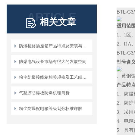
BTL-G
ARTICLE
相关文章
适用范
1、1区
2、II 
防爆检修插座箱产品特点及安装与使用
BTL-G
防爆电气设备市场有很大的发展空间
型号含
、黄铜
粉尘防爆接线箱相关规格及工艺细节处理
产品特
气凝胶防爆板防爆机理简析
1、防爆标
2、防护等
粉尘防爆配电箱等级划分标准详解
3、采
4、电缆
5、具