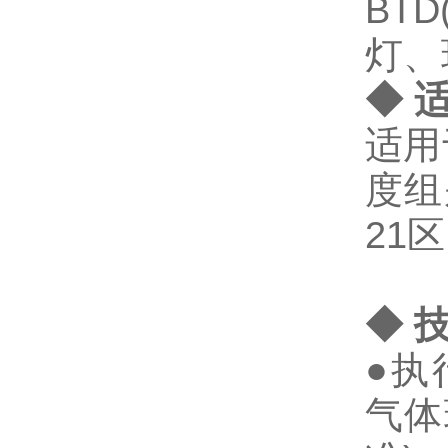
BTD
灯、
◆ 
适用
度组
21
◆ 
●执行
气体