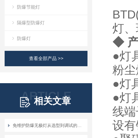
防爆节能灯
BTD
隔爆型防爆灯
灯、
防爆灯
◆ 
●灯
查看全部产品 >>
粉尘
●灯
ARTICLE
●灯
相关文章
线端
设有
免维护防爆无极灯从选型到调试的标准化操作