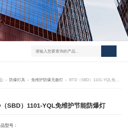
防水防腐检修插座箱
4回路带漏电防爆照明配电箱
IP6
心
-
防爆灯具
-
免维护防爆无极灯
-
BTD（SBD）1101-YQL免维护节能防爆灯
D（SBD）1101-YQL免维护节能防爆灯
产品型号：