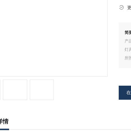
简
产
灯
所
灯
详情