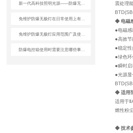
新一代高科技照明光源——防爆无极灯
震处理能
BTD(S
免维护防爆无极灯在日常使用上有哪些特色？
◆ 电磁
●电磁感
免维护防爆无极灯应用范围广及使用方便、性能强
●高效节
●稳定性
防爆电控箱使用时需要注意哪些事情？
●绿色
●瞬时
●光源显
BTD(S
◆ 适用
适用于Ⅱ
燃性粉
◆ 技术