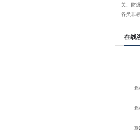
关、防
各类非
在线
您
您
联