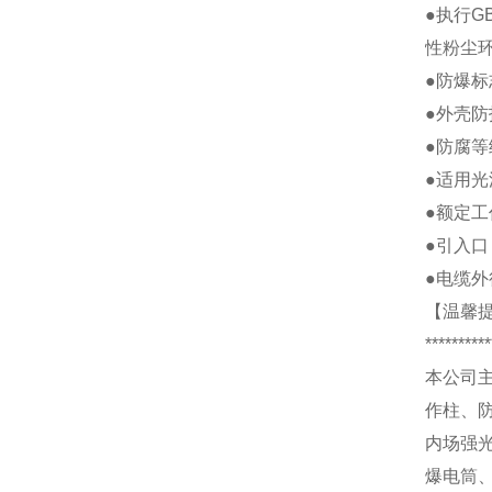
●执行GB
性粉尘环
●防爆标
●外壳防
●防腐等
●适用光
●额定工
●引入口：
●电缆外径
【温馨
**********
本公司
作柱、
内场强
爆电筒