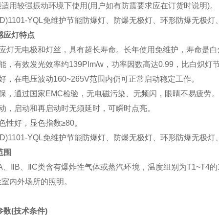
适用较强振动环境下使用(用户如有防震要求应在订货时说明)。
BD)1101-YQL免维护节能防爆灯
、防爆无极灯、环形防爆无极灯
感应灯特点
应灯无电极和灯丝，具有超长寿命。长年使用免维护，寿命是白炽灯
能，有效发光效率约139Plm/w，功率因数高达0.99，比白炽灯
好，在电压波动160~265V范围内仍可正常启动稳定工作。
环保，通过国家EMC检验，无电磁污染、无频闪，眼睛不易疲劳
启动，启动和再启动时无须延时，可瞬时点亮。
色性好，显色指数≥80。
BD)1101-YQL免维护节能防爆灯
、防爆无极灯、环形防爆无极灯
范围
A、ⅡB、ⅡC类含有爆炸性气体或蒸汽环境，温度组别为T1~T4的
尘室内外场所的照明。
参数(技术条件)