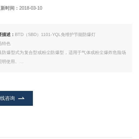
更新时间：
2018-03-10
要描述：
BTD（SBD）1101-YQL免维护节能防爆灯
品特色
具防爆型式为复合型或粉尘防爆型，适用于气体或粉尘爆炸危险场
照明使用。
具由光源腔、电器腔和接线腔构成，密闭式设计。
在线咨询