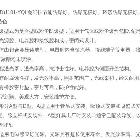
BD)1101-YQL免维护节能防爆灯
、防爆无极灯、环形防爆无极灯
特色
防爆型式为复合型或粉尘防爆型，适用于气体或粉尘爆炸危险场所
由光源腔、电器腔和接线腔构成，密闭式设计。
壳体由铝合金压铸成型。电器腔内含镇流器、接线端子等电器，
面聚酯粉末喷涂。
酸酯透光罩，透光率高，抗冲击性好。电器腔为侧面开盖结构。
具有耐腐蚀性好，发光效率高，照射范围广，光线柔和，经久耐用
设有橡胶密封垫，密封可靠，防护性能好。
造型新颖、美观大方，安装维护方便。
外形分A型与D型。A型适用于管吊式安装、吸顶式安装和吸壁式
图)。除立杆式安装外，A型灯具出厂时安装口通常已配装导线，
护性能。
具适用电磁感应灯光源。光源具有超长使用寿命、发光效率高、