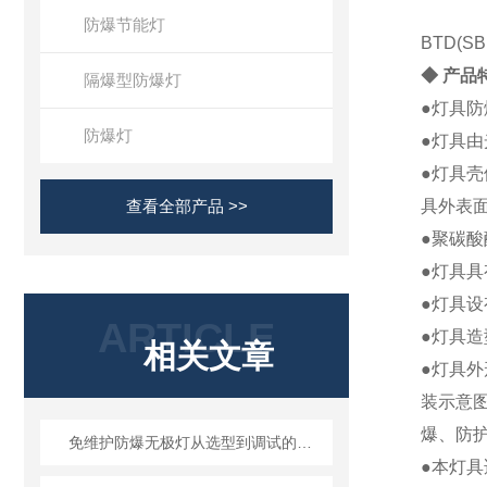
防爆节能灯
BTD(S
◆ 产品
隔爆型防爆灯
●灯具
防爆灯
●灯具
●灯具
查看全部产品 >>
具外表
●聚碳
●灯具
●灯具
ARTICLE
●灯具
相关文章
●灯具
装示意
爆、防
免维护防爆无极灯从选型到调试的标准化操作
●本灯