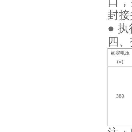
口，
封接
●
执
四、
额定电压
(V)
380