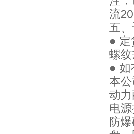
注：
流
2
五、
●
定
螺纹
●
如
本公
动力
电源
防爆