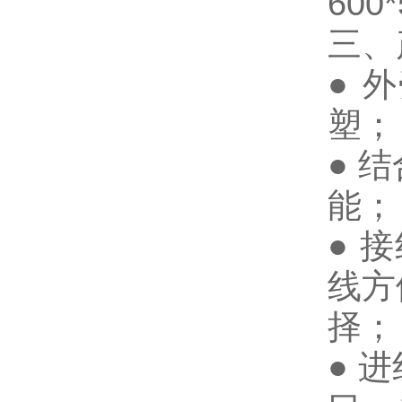
600
三、
●
外
塑；
●
结
能；
●
接
线方
择；
●
进