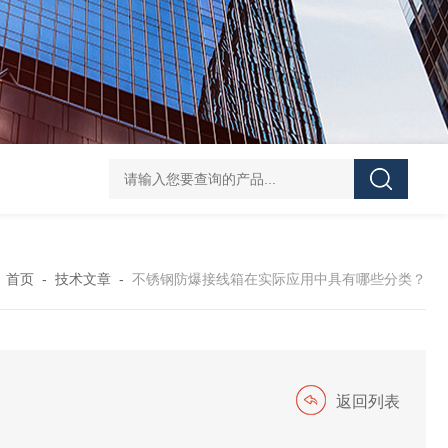
防水防腐检修插座箱
4回路带漏电防爆照明配电箱
IP6
：
首页
-
技术文章
-
不锈钢防爆接线箱在实际应用中具有哪些分类？
返回列表