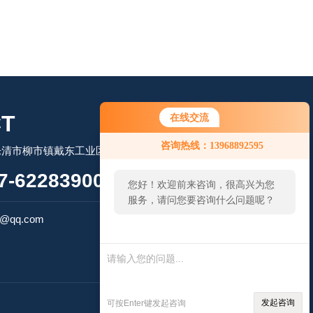
T
在线交流
您好！欢迎前来咨询，很高兴为您
咨询热线：13968892595
乐清市柳市镇戴东工业区
服务，请问您要咨询什么问题呢？
-62283900
您好，看您停留很久了，是否找到
了需求产品，您可以直接在线与我
扫码微信联系
联系！
7@qq.com
技术支持：
环保在线
管理登陆
发起咨询
可按Enter键发起咨询